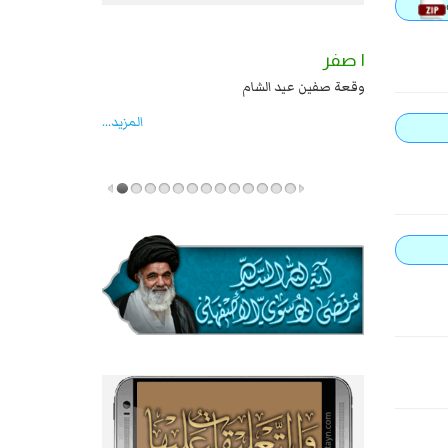
٢ صفر
١ صفر
السبايا عند يزيد شهادة زيد بن علي بن الحسين
وقعة صفين عيد الشام
عليهما السلام قتل صاحب الزنج واخماد انقلابه ...
المزید...