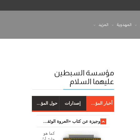
المهدوية
المزيد
مؤسسة السبطين
عليهما السلام
أخبار المؤسسة
إصدارات
حول المؤسسة
وجیزة عن کتاب «العروة الوثقی والتعلیقات علیها»
کما هو
جليّ أنّ