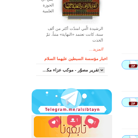
الحوزة
العلمیة
الرشیدة الّتي امتدّت أكثر من ألف
سنة، كانت تعتمد «النهاية» متناً، ثمّ
اتّخذت
المزيد...
اخبار مؤسسة السبطين عليهما السلام
تقرير مصوّر - موكب عزاء مکتب سماحة اية الله السيد مرتضى الموسوي الاصفهاني في يوم إستشهاد السيدة فاطم...