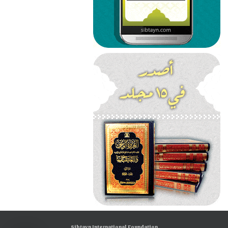
Sibtayn International Foundation