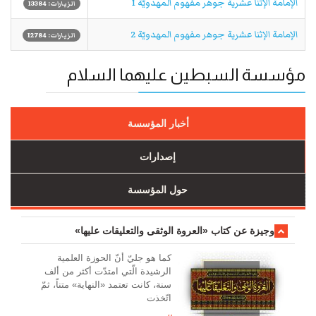
الإمامة الإثنا عشرية جوهر مفهوم المهدويّة 1
الزيارات: 13384
الإمامة الإثنا عشرية جوهر مفهوم المهدويّة 2
الزيارات: 12784
مؤسسة السبطين عليهما السلام
أخبار المؤسسة
إصدارات
حول المؤسسة
وجیزة عن کتاب «العروة الوثقی والتعلیقات علیها»
کما هو جليّ أنّ الحوزة العلمیة
الرشیدة الّتي امتدّت أكثر من ألف
سنة، كانت تعتمد «النهاية» متناً، ثمّ
اتّخذت