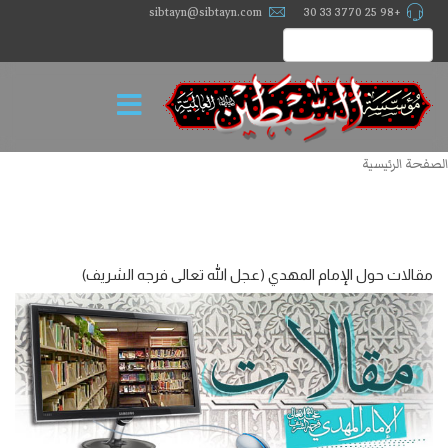
sibtayn@sibtayn.com
+98 25 3770 33 30
الصفحة الرئيسية
مقالات حول الإمام المهدي (عجل الله تعالی فرجه الشریف)