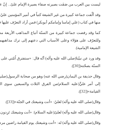
ليست بين العرب من صَفَت بصيرته صفاء بصيرة الإمام علىّ... إنّ عليّاً 
وقد ألّفت جماعة كبيرة من غير الشيعة كتباً في أمير المؤمنين عليّ
منها في كتاب (علي إمامنا وإمامكم أبوبكر) فمن أراد التعرّف عليها فل
كما وقد رفضت جماعة كبيرة من السنّة أتباع المذاهب الأربعة مذا
وللتعرّف على هؤلاء وعلى الأسباب التي دعتهم إلى ترك مذاهبهم، 
الشيعة الإمامية).
وقد ورد عن نبيّنا(صلى الله عليه وآله) أنّه قال: «ستفترق اُمّتي على
السنّة بصحّته([30]).
إلى أمر عليٍّ(عليه السلام)من الفرق الثلاث والسبعين سوى الش
القيامة»([32]).
وقال(صلى الله عليه وآله) لعليّ: «أنت وشيعتك في الجنّة»([33]).
وقال(صلى الله عليه وآله) لعلىّ(عليه السلام): «أنت وشيعتك تَرِدون عَلَيّ
وقال(صلى الله عليه وآله) له: «أنت وشيعتك يوم القيامة راضين مرضيِّين»