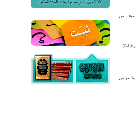
وطينتك من
]).
 وانصر من