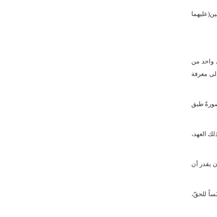
ين(عليهما
 واحد من
إلى معرفة
صورةً طبق
ك العهد،
ن يقدر أن
ساً للحقّ،