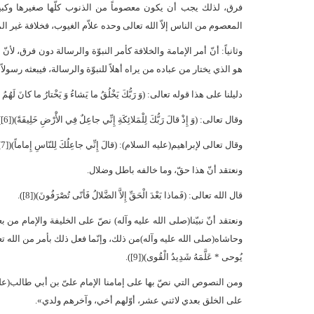
فرق، لذلك يجب أن يكون معصوماً من الذنوب كلّها صغيرها وكبيره
المعصوم من الناس إلاّ الله تعالى وحده علاّم الغيوب، فخلافة غير الم
وثانياً: أنّ أمر الإمامة والخلافة كأمر النبوّة والرسالة دون فرق، لأ
هو الذي يختار من عباده من يراه أهلاً للنبوّة والرسالة، فيبعثه رسولا
دليلنا على هذا قوله تعالى: (وَ رَبُّكَ يَخْلُقُ ما يَشاءُ وَ يَخْتارُ ما كانَ لَهُمُ الْخِ
وقال تعالى: (وَ إِذْ قالَ رَبُّكَ لِلْمَلائِكَةِ إِنِّي جاعِلٌ فِي الأَْرْضِ خَلِيفَةً)([6]).
وقال تعالى لإبراهيم(عليه السلام): (قالَ إِنِّي جاعِلُكَ لِلنّاسِ إِماماً)([7]).
ونعتقد أنّ هذا حقّ، وما خالفه باطل وضلال.
قال الله تعالى: (فَماذا بَعْدَ الْحَقِّ إِلاَّ الضَّلالُ فَأنّى تُصْرَفُونَ)([8]).
ونعتقد أنّ نبيّنا(صلى الله عليه وآله) نصّ على الخليفة والإمام من 
وحاشاه(صلى الله عليه وآله)من ذلك، وإنّما فعل ذلك بأمر من الله تعالى، وفيه
يُوحى * عَلَّمَهُ شَدِيدُ الْقُوى)([9]).
ومن النصوص التي نصّ بها على إمامنا الإمام علىّ بن أبي طالب(عليه
على الخلق بعدي لاثني عشر، أوّلهم أخي، وآخرهم ولدي».