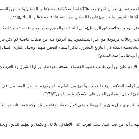
هلة مع نصارى نجران أخرج معه عليّاً(عليه السلام)وفاطمة(عليها السلام) والحسن والحس
نائنا: الحسن والحسين(عليهما السلام)، ومن نسائنا: فاطمة(عليها السلام)([25]).
قل بوجوب خلافته عن الرسول(صلى الله عليه وآله)من بعده، وقبح تقديم غيره عليه؟
عجاب رجالات مرموقة من غير المسلمين، لِما أدركوا فيه من صفات فاضلة لم تكن في
شخصيته الفذّة في التاريخ البشري، نذكر أسماء البعض منهم، ونحيل القارئ النبيل 
ن أبي طالب(عليه السلام)).
 الإمام علىّ بن أبي طالب عظيم العظماء، نسخة مفردة لم يرَ لها الشرق ولا الغرب 
 كرامة الخلافة شرف النسب، وأحرز من العلم ما لم يحرزه أحد من المسلمين في ذل
 العادل المخلص الغيور على الإسلام والمسلمين؟!([27]).
يخ البشري مثل عليّ بن أبي طالب في كمال صفاته وعلوّ مزاياه، وكثرة فضائله، ومن كا
ه ـ أنّه من بعد النبىّ سيّد العرب على الإطلاق، بلاغةً، وحكمةً، و تفهّماً للدين، وتحمّ