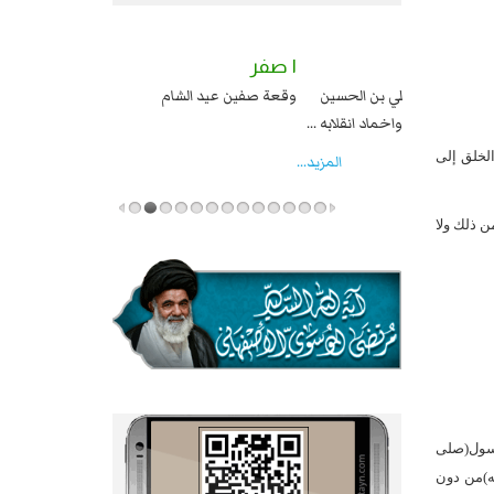
٢ صفر
١ صفر
السبايا عند يزيد شهادة زيد بن علي بن الحسين
وقعة صفين عيد ال
عليهما السلام قتل صاحب الزنج واخماد انقلابه ...
الخلق إلى
المزید...
ن ذلك ولا
لرسول(صلى
له)من دون