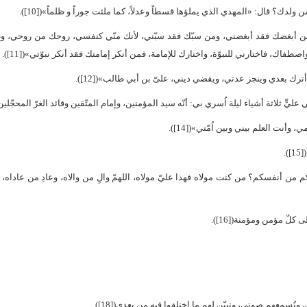
لدك؟ قال: «المهدي الذي يملؤها قسطاً وعدلاً، كما ملئت جوراً و ظلماً»([10]).
ي، ومن أبغضك فقد أبغضني، ومن سبّك فقد سبّني، لأنك منّي كنفسي، روحك من روحي، 
اك، فاختارني للنبوّة، واختارك للإمامة، فمن أنكر إمامتك فقد أنكر نبوّتي»([11]).
رك بعدي وينجز عدتي، ويقضي ديني، علىّ بن أبي طالب»([12]).
يٍّ ثلاثة أشياء ليلة اُسري بي: أنّه سيد المؤمنين، وإمام المتّقين وقائد الغرّ المحجّلين»([13
أنت العلم بيني وبين اُمّتي»([14]).
.
بكم من أنفسكم؟ من كنت مولاه فهذا عليّ مولاه، اللهمّ والِ من والاه، وعادِ من عاداه،
لّ مؤمن ومؤمنة([16]).
وتُسمعهم صوتي، وتبيّن لهم ما اختلفوا فيه من بعدي([18]).