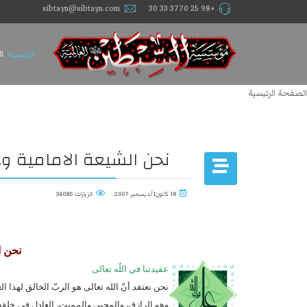
sibtayn@sibtayn.com
+98 25 3770 33 30
الرئيسية
ا
الصفحة الرئيسية
نحن الشیعة الامامية و..
18 كانون1/ديسمبر 2007
الزيارات: 34085
نحن ا
عقيدتنا في اللّه تعالى
نحن نعتقد أنّ الله تعالى هو الربّ الخالق لهذا ال
وهو الرازق، والمحيي والمميت، العادل في خلقه، ال