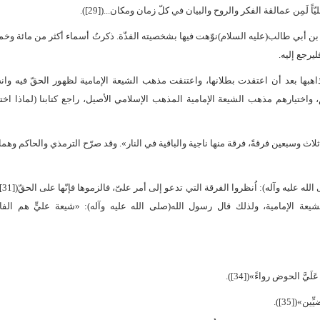
لَمِن عمالقة الفكر والروح والبيان في كلّ زمان ومكان...([29]).
 بن أبي طالب(عليه السلام)نوّهت فيها بشخصيته الفذّة. ذكرتُ أسماء أكثر من مائة وخمس
يرجع إليه.
هبها بعد أن اعتقدت بطلانها، واعتنقت مذهب الشيعة الإمامية لظهور الحقّ فيه وان
واختيارهم مذهب الشيعة الإمامية المذهب الإسلامي الأصيل، راجع كتابنا (لماذا اخ
 ثلاث وسبعين فرقةً، فرقة منها ناجية والباقية في النار». وقد صرّح الترمذي والحاكم وهم
وقال حذي
يعة الإمامية، ولذلك قال رسول الله(صلى الله عليه وآله): «شيعة عليٍّ هم الفا
َ الحوض رواءً»([34]).
([35]).