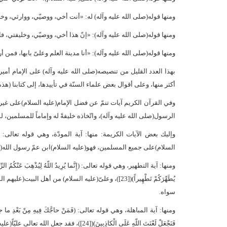
ومنها قوله(صلى الله عليه وآله) له: «أنت أخي، ووصيّي، ووارثي، وخليفت
ومنها قوله(صلى الله عليه وآله): «إنّ هذا أخي، ووصيّي، وخليفتي، فاسمع
ومنها قوله(صلى الله عليه وآله): «أنا مدينة العلم وعلىّ بابها، فمن أراد ا
بهذا العدد القليل من تنصيصه(صلى الله عليه وآله) على الإمام أم
أكثر منها، وعلى أقوال بعض علماء السنّة في تأييدها، إلى كتابنا (هذه 
وفي القرآن الكريم آيات تنمّ عن فضل الإمام(عليه السلام)على غير
الرسول(صلى الله عليه وآله)، واتّخاذه خليفةً له وإماماً للمسلمين،
السلام)على جميع المسلمين، فهو(عليه السلام)ابن عمّ رسول الله(صل
ومنها: آية التطهير، وهي قوله تعالى: (إِنَّما يُرِيدُ اللّهُ لِيُذْهِبَ عَنْكُمُ الرِّجْ
يُطَهِّرَكُمْ تَطْهِيراً)([23])، وعلىّ(عليه السلام) م
سواه.
ومنها: آية المباهلة، وهي قوله تعالى: (فَمَنْ حاجَّكَ فِيهِ مِنْ بَعْدِ ما جاءَكَ مِنَ الْع
فَنَجْعَلْ لَعْنَتَ اللّهِ عَلَى الْكاذِبِينَ)([24])، فقد جعل الله تعالى عليّاً(عليه السلام) في هذه الآية الكريمة بمنزلة نفس رسوله(صلى الله عليه وآله).