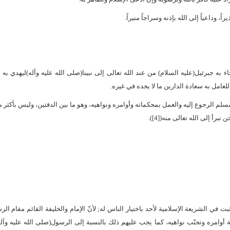
، وداعياً إلى الله بإذنه وسراجاً منيراً.
ء به جبرئيل(عليه السلام) من عند الله تعالى إلى نبينا(صلى الله عليه وآله)ليهدي به 
عامل به سعادة الدارين ما لا يجده في غيره.
مسلم الرجوع إليه والعمل بمحكماته وأوامره ونواهيه، وهو ما بين الدفتين، وليس بأكثر م
أ إلى الله تعالى منه([4]).
ثبت في الشريعة الإسلامية لأحد باختيار الناس له; لأنّ الإمام والخليفة القائم مقام ا
ة أوامره وتجنّب نواهيه، كما يجب عليهم ذلك بالنسبة إلى الرسول(صلى الله عليه وآ