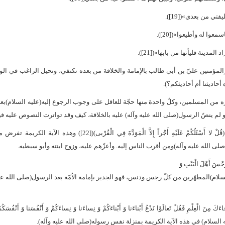
ي من بعدي»([19]).
وا له وأطيعوا»([20]).
لمدينة فليأتها من بابها»([21]).
يرالمؤمنين عليّ بن أبي طالب بالإمامة والخلافة من بعده نكتفي، ونحيل الراغب في ا
أحاديثنا أم أحاديثكم؟).
ه من المسلمين، وكلّ واحدة منها حجّة للعاقل على وجوب الرجوع إليه(عليه السلام)بعد
 لو لم ينصّ الرسول(صلى الله عليه وآله) عليه بالخلافة، كيف وقد تواترت النصوص عليه في
وإليك بعض الآيات الكريمة: منها: آية المودّة، وهي قوله تعالى: (قُلْ لا أَسْئَلُكُمْ عَلَيْهِ أَجْراً إِلاَّ الْمَوَدَّةَ فِي الْقُرْبى
ى الله عليه وآله)ومن أقرب الناس إليه. وأعزّهم عليه، وزوج ابنته وأبو سبطيه.
سَ أَهْلَ الْبَيْتِ وَ
ن أهل البيت(عليهم السلام)المطهّرين من كلّ رجس ودنس، فهو الجدير بإمامة الاُمّة بعد الرسول(صلى الله عل
ِلْمِ فَقُلْ تَعالَوْا نَدْعُ أَبْناءَنا وَ أَبْناءَكُمْ وَ نِساءَنا وَ نِساءَكُمْ وَ أَنْفُسَنا وَ أَنْفُسَكُمْ ثُم