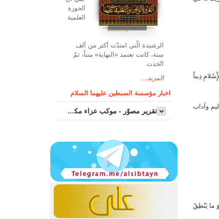
الحوزة
العلمیة
الرشیدة الّتي امتدّت أكثر من ألف
سنة، كانت تعتمد «النهاية» متناً، ثمّ
اتّخذت
لّهِ الإِْسْلامُ)([1])، (وَ مَنْ يَبْتَغِ غَيْرَ الإِْسْلامِ دِيناً
المزيد...
اخبار مؤسسة السبطين عليهما السلام
ليم وآداب
تقرير مصوّر - موكب عزاء مکتب سماحة اية الله السيد مرتضى الموسوي الاصفهاني في يوم إستشهاد السيدة فاطم...
ا يَنْطِقُ