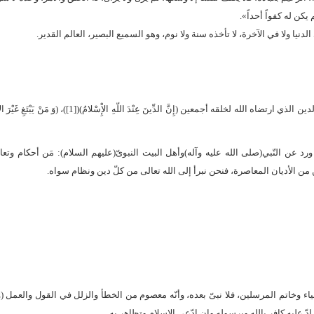
 يكن له كفواً أحداً».
لدنيا ولا في الآخرة، لا تأخذه سنة ولا نوم، وهو السميع البصير، العالم القدير.
ونعتقد أنّ الإسلام سبيل السعادة والسلام في الدنيا والآخرة، وأنّه الدين الذي ارتضاه الله لخلقه أجمعين (إِنَّ الدِّينَ عِنْدَ ال
رد عن النّبي(صلى الله عليه وآله)وأهل البيت النبوىّ(عليهم السلام): مَن أحكام وتعا
 الأديان المعاصرة، فنحن نبرأ إلى الله تعالى من كلّ دين ونظام سواه.
نبياء وخاتم المرسلين، فلا نبىّ بعده، وأنّه معصوم من الخطأ والزلل في القول والعمل (وَ م