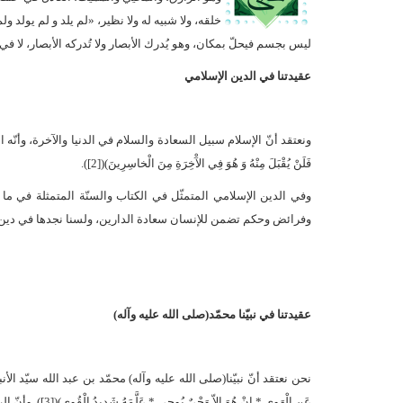
خلقه، ولا شبيه له ولا نظير، «لم يلد و لم يولد ولم
ليس بجسم فيحلّ بمكان، وهو يُدرك الأبصار ولا تُدركه الأبصار، لا في ا
عقيدتنا في الدين الإسلامي
فَلَنْ يُقْبَلَ مِنْهُ وَ هُوَ فِي الآْخِرَةِ مِنَ الْخاسِرِينَ)([2]).
وفي الدين الإسلامي المتمثّل في الكتاب والسنّة المتمثلة في ما و
وفرائض وحكم تضمن للإنسان سعادة الدارين، ولسنا نجدها في دين من
عقيدتنا في نبيّنا محمّد(صلى الله عليه وآله)
نحن نعتقد أنّ نبيّنا(صلى الله عليه وآله) محمّد بن عبد الله سيّد الأ
عَنِ الْهَوى * إِنْ هُوَ إِلاّ وَحْيٌ يُوحى * عَلَّمَهُ شَدِيدُ الْقُوى)([3]). وأنّ الرادّ عليه كافر بالله وبرسوله وإن ادّعى الإسلام وتظاهر به.