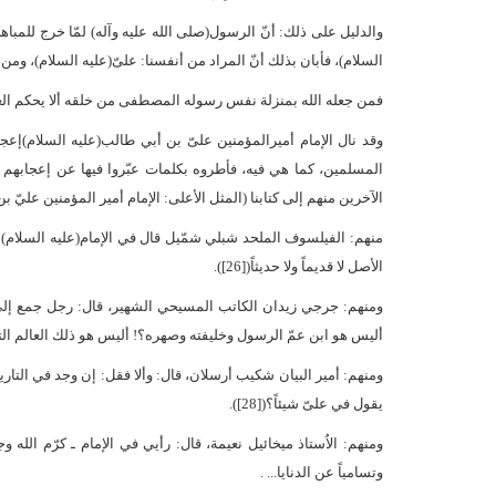
والدليل على ذلك: أنّ الرسول(صلى الله عليه وآله) لمّا خرج للمبا
السلام)، فأبان بذلك أنّ المراد من أنفسنا: علىّ(عليه السلام)، ومن أب
فمن جعله الله بمنزلة نفس رسوله المصطفى من خلقه ألا يحكم الع
وقد نال الإمام أميرالمؤمنين علىّ بن أبي طالب(عليه السلام)إ
المسلمين، كما هي فيه، فأطروه بكلمات عبّروا فيها عن إعجابهم ب
الآخرين منهم إلى كتابنا (المثل الأعلى: الإمام أمير المؤمنين عليّ ب
منهم: الفيلسوف الملحد شبلي شمّيل قال في الإمام(عليه السلام):
الأصل لا قديماً ولا حديثاً([26]).
ومنهم: جرجي زيدان الكاتب المسيحي الشهير، قال: رجل جمع إلى
أليس هو ابن عمّ الرسول وخليفته وصهره؟! أليس هو ذلك العالم التقيّ
ومنهم: أمير البيان شكيب أرسلان، قال: وألا فقل: إن وجد في التار
يقول في علىّ شيئاً؟([28]).
ومنهم: الاُستاذ ميخائيل نعيمة، قال: رأيي في الإمام ـ كرّم الله وجه
وتسامياً عن الدنايا... .