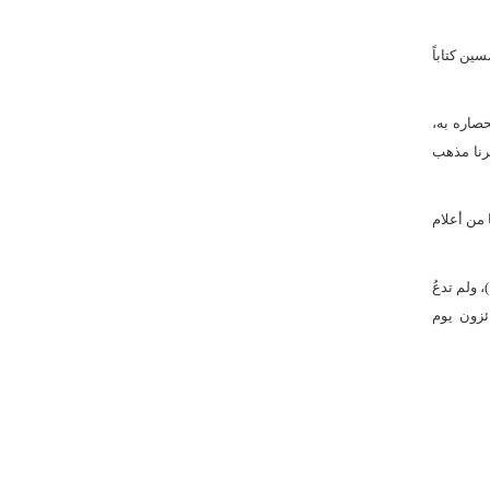
ين كتاباً
حصاره به،
ترنا مذهب
ا من أعلام
فة بن اليمان(رضي الله عنه) وهو من صحابة الرسول(صلى الله عليه وآله): اُنظروا الفرقة التي تدعو إلى أمر علىّ، فالزموها فإنّها على الحقّ([31])، ولم تدعُ
ئزون يوم