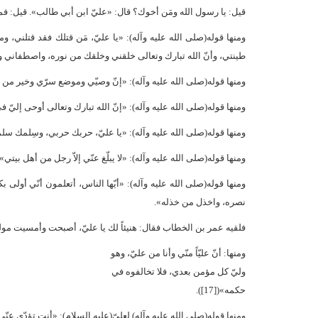
قيل: يا رسول الله ومَن أخوك؟ قال: «عليّ ابن أبي طالب». قيل: فمن و
ومنها قوله(صلى الله عليه وآله): «يا عليّ، مَن قتلك فقد قتلن
طينتي، وأنّ الله تبارك وتعالى خلقني وخلقك من نوره، واصطفاني واصطف
ومنها قوله(صلى الله عليه وآله): «إنّ وصيّي وموضع سرّي وخير من أت
ومنها قوله(صلى الله عليه وآله): «إنّ الله تبارك وتعالى أوحى إليّ في عل
ومنها قوله(صلى الله عليه وآله): «يا عليّ، حربك حربي، وسِلمك سلمي، و
ومنها قوله(صلى الله عليه وآله): «لا يبلّغ عنّي إلاّ رجل من أهل بيتي»([15])
ومنها قوله(صلى الله عليه وآله): «أيّها الناس، أتعلمون أنّي أولى 
نصره، واخذل من خذله».
فلقيه عمر بن الخطاب فقال: هنيئاً لك يا عليّ، أصبحت وأمسيت مولى ك
ومنها: أنّ عليّاً منّي وأنا من عليّ، وهو
وليّ كل مؤمن بعدي، فلا تخالفوه في
حكمه»([17]).
ومنها قوله(صلى الله عليه وآله) لعلىّ(عليه السلام): «أنت تؤدّي عنّي، 