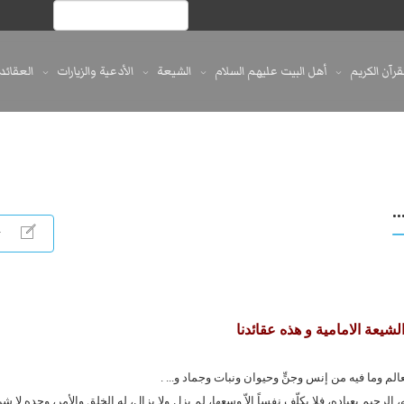
لقرآن الكريم
أهل البيت عليهم السلام
الشيعة
الأدعية والزيارات
العقائد
.
لشيعة الامامية و هذه عقائدنا
عالم وما فيه من إنس وجنٍّ وحيوان ونبات وجماد و... .
رحيم بعباده، فلا يكلّف نفساً إلاّ وسعها، لم يزل ولا يزال، له الخلق والأمر، وحده لا 