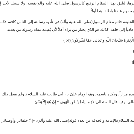
ا، ليليق بهذا المقام الرفيع كالرسول(صلى الله عليه وآله)نفسه، ولا سبيل لأحد 
عصوم عندنا باطلة، هذا أولاً.
نّ الخليفة قائم مقام الرسول(صلى الله عليه وآله) في تأدية رسالته إلى الناس كافة، فكما 
ً هادياً إلى خلقه، كذلك هو الذي يختار من يراه أهلاً لأن يُقيمه مقام رسوله من بعده.
يَرَةُ سُبْحانَ اللّهِ وَ تَعالى عَمّا يُشْرِكُونَ)([5]).
بعده مراراً، وذكره باسمه، وهو الإمام علىّ بن أبي طالب(عليه السلام)، ولم يفعل ذلك مح
 قال الله تعالى: (وَ ما يَنْطِقُ عَنِ الْهَوى * إِنْ هُوَ إِلاّ وَحْيٌ
 السلام)بالإمامة والخلافة من بعده قوله(صلى الله عليه وآله): «إنّ خلفائي وأوصيائي 