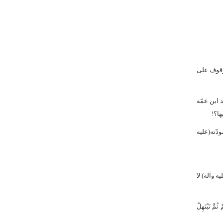
لوقوف على
 ابن عمّه
ها؟!
)([22]) وهذه الآية الكريمة تفرض مودّته(عليه
يه وآله) لا
َّ نَبْتَهِلْ