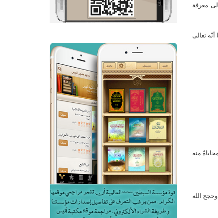
إلى معرفة
أنّه تعالى
اباةً منه
وحجج الله