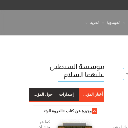
المهدوية
المزيد
مؤسسة السبطين
عليهما السلام
أخبار المؤسسة
إصدارات
حول المؤسسة
وجیزة عن کتاب «العروة الوثقی والتعلیقات علیها»
کما هو
شريك له في
جليّ أنّ