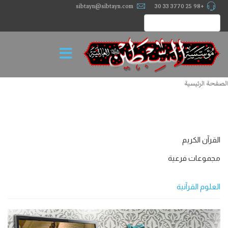
sibtayn@sibtayn.com
+98 25 3770 33 30
الصفحة الرئيسية
القرآن الكريم
مجموعات فرعية
العلوم القرآنية