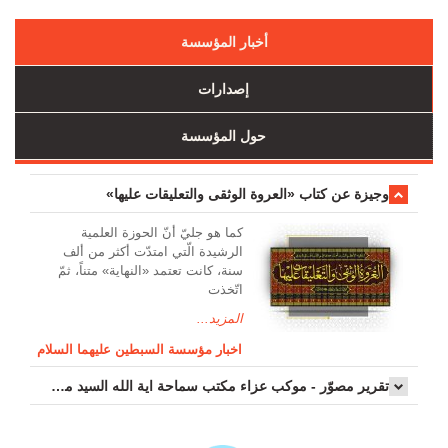
أخبار المؤسسة
إصدارات
حول المؤسسة
وجیزة عن کتاب «العروة الوثقی والتعلیقات علیها»
کما هو جليّ أنّ الحوزة العلمیة
الرشیدة الّتي امتدّت أكثر من ألف
سنة، كانت تعتمد «النهاية» متناً، ثمّ
اتّخذت
المزيد...
اخبار مؤسسة السبطين عليهما السلام
تقرير مصوّر - موكب عزاء مکتب سماحة اية الله السيد مرتضى الموسوي الاصفهاني في يوم إستشهاد السيدة فاطم...