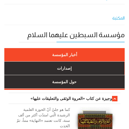
المكتبة
مؤسسة السبطين عليهما السلام
أخبار المؤسسة
إصدارات
حول المؤسسة
وجیزة عن کتاب «العروة الوثقی والتعلیقات علیها»
کما هو جليّ أنّ الحوزة العلمیة
الرشیدة الّتي امتدّت أكثر من ألف
سنة، كانت تعتمد «النهاية» متناً، ثمّ
اتّخذت