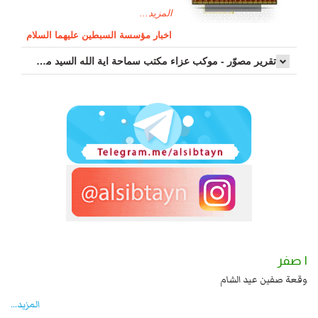
المزيد...
اخبار مؤسسة السبطين عليهما السلام
تقرير مصوّر - موكب عزاء مکتب سماحة اية الله السيد مرتضى الموسوي الاصفهاني في يوم إستشهاد السيدة فاطم...
١ صفر
 شهادة زيد بن علي بن الحسين عليهما السلام قتل صاحب الزنج
وقعة صفين عيد الشام