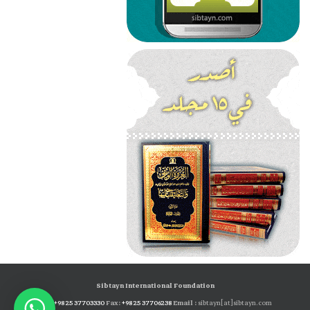
Sibtayn International Foundation
Tel:
+98 25 37703330
Fax:
+98 25 37706238
Email :
sibtayn[at]sibtayn.com