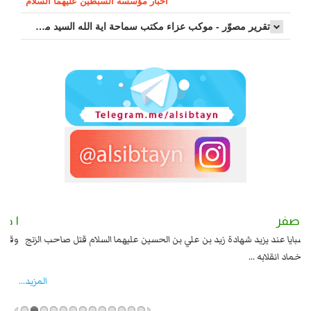
اخبار مؤسسة السبطين عليهما السلام
تقرير مصوّر - موكب عزاء مکتب سماحة اية الله السيد مرتضى الموسوي الاصفهاني في يوم إستشهاد السيدة فاطم...
٢ صفر
١ صفر
السبايا عند يزيد شهادة زيد بن علي بن الحسين عليهما السلام قتل صاحب الزنج
وقع
واخماد انقلابه ...
المزید...