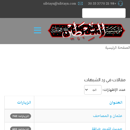
sibtayn@sibtayn.com
+98 25 3770 33 30
الصفحة الرئيسية
مقالات في رد الشبهات
عدد الإظهارات:
العنوان
الزيارات
عثمان و المصاحف
الزيارات: 742
حديث اللدود خرافة
الزيارات: 610