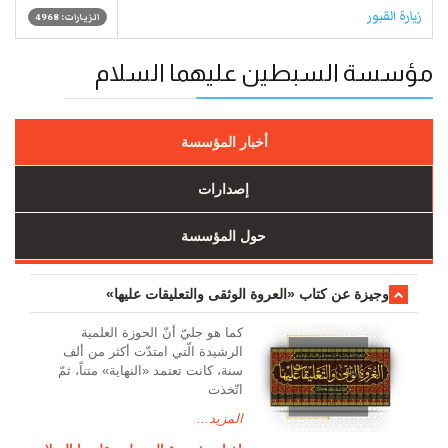
زيارة القبور
الزيارات: 4968
مؤسسة السبطين عليهما السلام
أخبار المؤسسة
إصدارات
حول المؤسسة
وجیزة عن کتاب «العروة الوثقی والتعلیقات علیها»
کما هو جليّ أنّ الحوزة العلمیة
الرشیدة الّتي امتدّت أكثر من ألف
سنة، كانت تعتمد «النهاية» متناً، ثمّ
اتّخذت
المزيد...