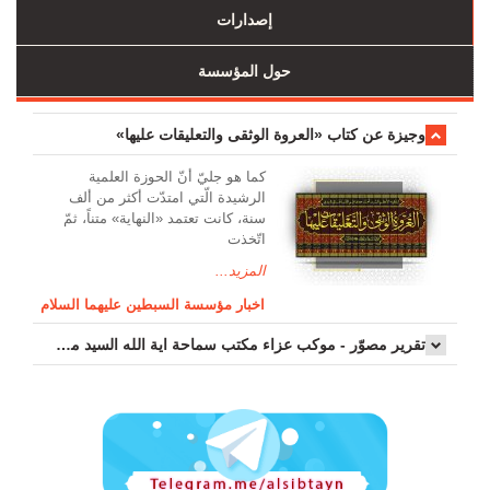
إصدارات
حول المؤسسة
وجیزة عن کتاب «العروة الوثقی والتعلیقات علیها»
کما هو جليّ أنّ الحوزة العلمیة
الرشیدة الّتي امتدّت أكثر من ألف
سنة، كانت تعتمد «النهاية» متناً، ثمّ
اتّخذت
المزيد...
اخبار مؤسسة السبطين عليهما السلام
تقرير مصوّر - موكب عزاء مکتب سماحة اية الله السيد مرتضى الموسوي الاصفهاني في يوم إستشهاد السيدة فاطم...