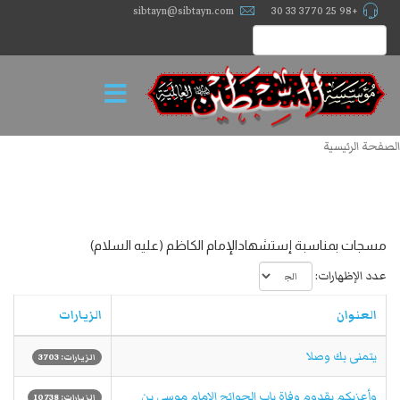
sibtayn@sibtayn.com
+98 25 3770 33 30
الصفحة الرئيسية
مسجات بمناسبة إستشهادالإمام الكاظم (عليه السلام)
عدد الإظهارات:
العنوان
الزيارات
يتمنى بك وصلا
الزيارات: 3703
وأعزيكم بقدوم وفاة باب الحوائج الامام موسي بن
الزيارات: 10738