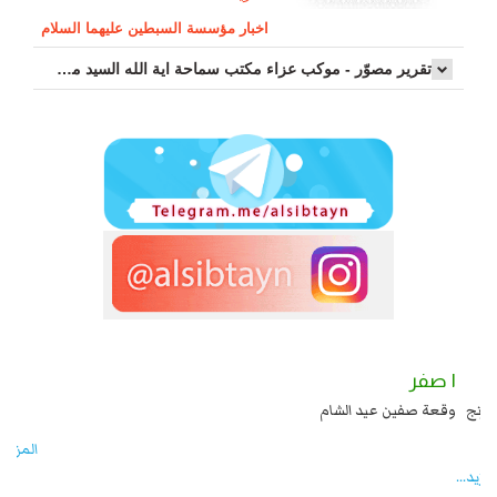
اخبار مؤسسة السبطين عليهما السلام
تقرير مصوّر - موكب عزاء مکتب سماحة اية الله السيد مرتضى الموسوي الاصفهاني في يوم إستشهاد السيدة فاطم...
١ صفر
بايا عند يزيد شهادة زيد بن علي بن الحسين عليهما السلام قتل صاحب الزنج
وقعة صفي
اد انقلابه ...
المزید...