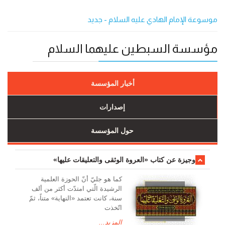
موسوعة الإمام الهادي‏ عليه السلام - جدید
مؤسسة السبطين عليهما السلام
أخبار المؤسسة
إصدارات
حول المؤسسة
وجیزة عن کتاب «العروة الوثقی والتعلیقات علیها»
کما هو جليّ أنّ الحوزة العلمیة
الرشیدة الّتي امتدّت أكثر من ألف
سنة، كانت تعتمد «النهاية» متناً، ثمّ
اتّخذت
المزيد...