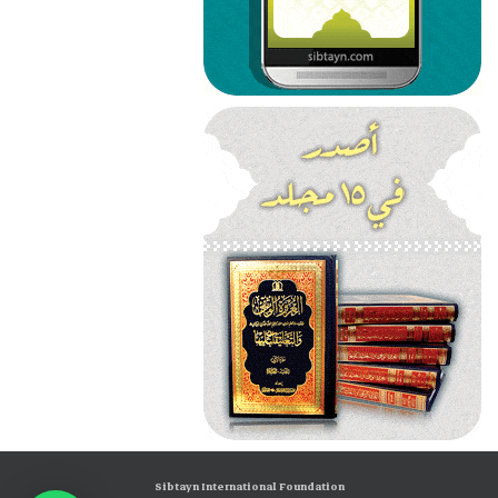
Sibtayn International Foundation