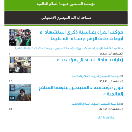
مؤسسة السبطين عليهما السلام العالمية
سماحة اية الله الموسوي الاصفهاني
موكب العزاء بمناسبة ذكرى استشهاد أم
أبيها فاطمة الزهراء سلام الله عليها
4:14
in
السيدة فاطمة الزهراء (سلام الله عليها)
,
مؤسسة السبطين عليهما السلام العالمية
,
الفاطمية
12,524 :المشاهدات
2
زيارة سماحة السيد الى مؤسسة
2:17
in
مؤسسة السبطين عليهما السلام العالمية
35,286 :المشاهدات
70
حول مؤسسة « السبطين عليهما السلام
العالمية »
8:31
in
مؤسسة السبطين عليهما السلام العالمية
37,166 :المشاهدات
63
مشاهدة الكل