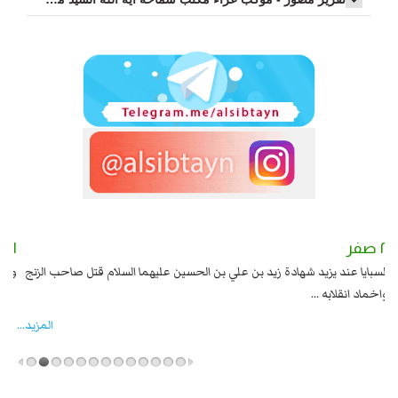
٢ صفر
١ صفر
السبايا عند يزيد شهادة زيد بن علي بن الحسين عليهما السلام قتل صاحب الزنج
وقع
واخماد انقلابه ...
المزید...