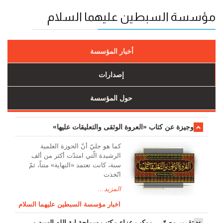
مؤسسة السبطين عليهما السلام
أخبار المؤسسة
إصدارات
حول المؤسسة
وجیزة عن کتاب «العروة الوثقی والتعلیقات علیها»
کما هو جليّ أنّ الحوزة العلمیة
الرشیدة الّتي امتدّت أكثر من ألف
سنة، كانت تعتمد «النهاية» متناً، ثمّ
اتّخذت
المزيد...
اخبار مؤسسة السبطين عليهما السلام
تقرير مصوّر - موكب عزاء مکتب سماحة اية الله السيد مرتضى الموسوي الاصفهاني في يوم إستشهاد السيدة فاطم...