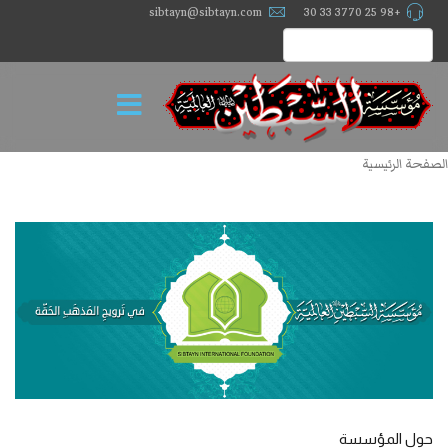
sibtayn@sibtayn.com
+98 25 3770 33 30
الصفحة الرئيسية
حول المؤسسة