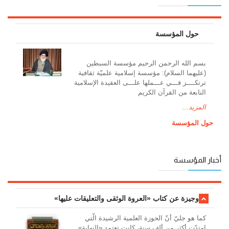
حول المؤسسة
بسم الله الرحمن الرحيم مؤسسة السبطين
(عليهما السلام): مؤسسة إسلامية علميّة ثقافية
ترتكــــز فـــي عـــملها علـــى العقيدة الإسلامية
النابعة من القرآن الكريم
المزيد...
حول المؤسسة
أخبار المؤسسة
وجیزة عن کتاب «العروة الوثقی والتعلیقات علیها»
کما هو جليّ أنّ الحوزة العلمیة الرشیدة الّتي
امتدّت أكثر من ألف سنة، كانت تعتمد «النهاية»