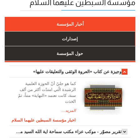
مؤسسة السبطين عليهما السلام
أخبار المؤسسة
إصدارات
حول المؤسسة
وجیزة عن کتاب «العروة الوثقی والتعلیقات علیها»
کما هو جليّ أنّ الحوزة العلمیة
الرشیدة الّتي امتدّت أكثر من ألف
سنة، كانت تعتمد «النهاية» متناً، ثمّ
اتّخذت
المزيد...
اخبار مؤسسة السبطين عليهما السلام
تقرير مصوّر - موكب عزاء مکتب سماحة اية الله السيد مرتضى الموسوي الاصفهاني في يوم إستشهاد السيدة فاطم...