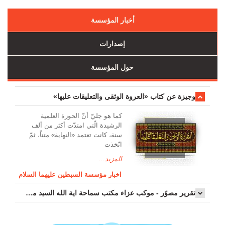
أخبار المؤسسة
إصدارات
حول المؤسسة
وجیزة عن کتاب «العروة الوثقی والتعلیقات علیها»
کما هو جليّ أنّ الحوزة العلمیة
الرشیدة الّتي امتدّت أكثر من ألف
سنة، كانت تعتمد «النهاية» متناً، ثمّ
اتّخذت
المزيد...
اخبار مؤسسة السبطين عليهما السلام
تقرير مصوّر - موكب عزاء مکتب سماحة اية الله السيد مرتضى الموسوي الاصفهاني في يوم إستشهاد السيدة فاطم...