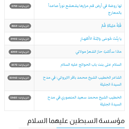
لها روضة في أرض قم مزارها يشعشع نوراً صاعداً
الزيارات: 2713
بالمعارج
قُبّةُ مَلِيكَةِ قُمّ
الزيارات: 3553
يا بِنْتَ مُوسَى وَابْنَـةَ الأَطْهــارِ
الزيارات: 3902
ماذا سأكتبُ حارَ الشعرُ مولاتي
الزيارات: 4303
السلام على بنت باب الحوائج عليه السلام
الزيارات: 4172
الشاعر الخطيب الشيخ محمد باقر الايرواني: في مدح
الزيارات: 15062
السيدة الجليلة
الخطيب الشيخ محمد سعيد المنصوري:في مدح
الزيارات: 13451
السيدة الجليلة
مؤسسة السبطين عليهما السلام