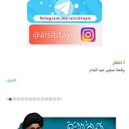
١ صفر
د بن علي بن الحسين عليهما السلام قتل صاحب الزنج
وقعة صفين عيد الشام
المزید...