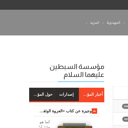
المهدوية
المزيد
مؤسسة السبطين
عليهما السلام
أخبار المؤسسة
إصدارات
حول المؤسسة
وجیزة عن کتاب «العروة الوثقی والتعلیقات علیها»
کما هو
جليّ أنّ