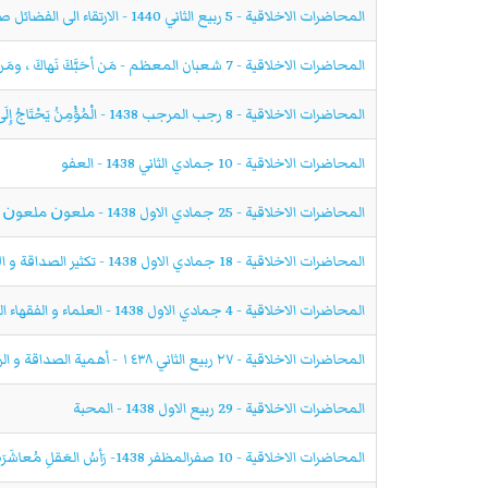
المحاضرات الاخلاقية - 5 ربيع الثاني 1440 - الارتقاء الى الفضائل صعب منجي,الانحطاط الى الرذائل سهل مردي
المحاضرات الاخلاقية - 7 شعبان المعظم - مَن أحَبَّكَ نَهاكَ ، ومَن أبغَضَكَ أغراكَ
المحاضرات الاخلاقية - 8 رجب المرجب 1438 - الْمُؤْمِنُ یَحْتَاجُ‏ إِلَى‏ ثَلَاثِ‏ خِصَالٍ‏
المحاضرات الاخلاقية - 10 جمادي الثاني 1438 - العفو
المحاضرات الاخلاقية - 25 جمادي الاول 1438 - ﻣﻠﻌﻮﻥ ﻣﻠﻌﻮﻥ ﻣﻦ ﻳﻈﻠﻢ ﺑﻌﺪﻱ ﻓﺎﻃﻤﺔ
المحاضرات الاخلاقية - 18 جمادي الاول 1438 - تكثير الصداقة و الأصدقاء
المحاضرات الاخلاقية - 4 جمادي الاول 1438 - العلماء و الفقهاء المرجع و الملاذ الآمن في عصر غيبة الولي عليه السلام
المحاضرات الاخلاقية - ٢٧ ربيع الثاني ١٤٣٨ - أهمية الصداقة و الرفاقة
المحاضرات الاخلاقية - 29 ربيع الاول 1438 - المحبة
المحاضرات الاخلاقية - 10 صفرالمظفر 1438- رَأسُ العَقلِ مُعاشَرَةُ النّاسِ بِالجَميلِ