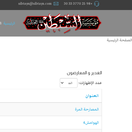
sibtayn@sibtayn.com
+98 25 3770 33 30
الرئيسية
ا
الصفحة الرئيسية
الغدیر و المعارضون
عدد الإظهارات:
العنوان
المصارحة المرة
الهوامش4