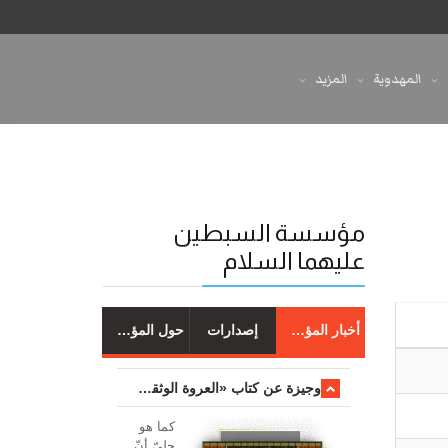
المهدوية
المزيد
مؤسسة السبطين
عليهما السلام
أخبار المؤسسة
إصدارات
حول المؤسسة
وجیزة عن کتاب «العروة الوثقی والتعلیقات علیها»
کما هو
جليّ أنّ