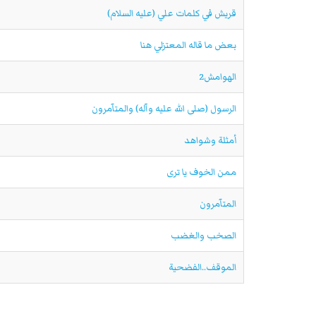
قريش في كلمات علي (عليه السلام)
بعض ما قاله المعتزلي هنا
الهوامش2
الرسول (صلى الله عليه وآله) والمتآمرون
أمثلة وشواهد
ممن الخوف يا ترى
المتآمرون
الصخب والغضب
الموقف..الفضحية