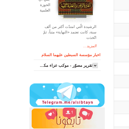
الحوزة
العلمیة
الرشیدة الّتي امتدّت أكثر من ألف
سنة، كانت تعتمد «النهاية» متناً، ثمّ
اتّخذت
المزيد...
اخبار مؤسسة السبطين عليهما السلام
تقرير مصوّر - موكب عزاء مکتب سماحة اية الله السيد مرتضى الموسوي الاصفهاني في يوم إستشهاد السيدة فاطم...