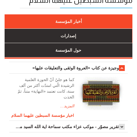
مؤسسة السبطين عليهما السلام
أخبار المؤسسة
إصدارات
حول المؤسسة
وجیزة عن کتاب «العروة الوثقی والتعلیقات علیها»
کما هو جليّ أنّ الحوزة العلمیة
الرشیدة الّتي امتدّت أكثر من ألف
سنة، كانت تعتمد «النهاية» متناً، ثمّ
اتّخذت
المزيد...
اخبار مؤسسة السبطين عليهما السلام
تقرير مصوّر - موكب عزاء مکتب سماحة اية الله السيد مرتضى الموسوي الاصفهاني في يوم إستشهاد السيدة فاطم...