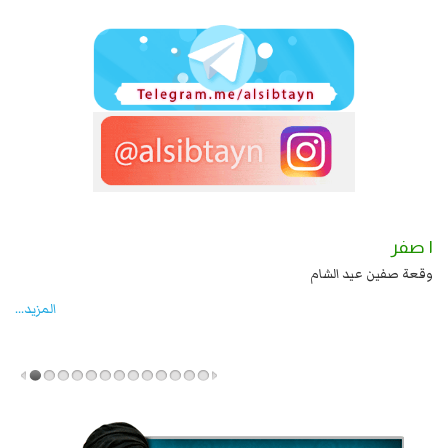
١ صفر
ة زيد بن علي بن الحسين عليهما السلام قتل صاحب الزنج
وقعة صفين عيد الشام
المزید...