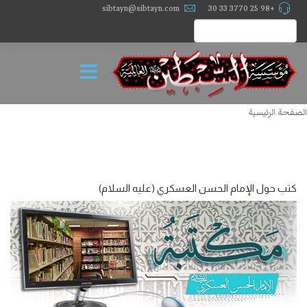
sibtayn@sibtayn.com
+98 25 3770 33 30
الصفحة الرئيسية
كتب حول الإمام الحسن العسکري (عليه السلام)