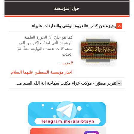
حول المؤسسة
وجیزة عن کتاب «العروة الوثقی والتعلیقات علیها»
کما هو جليّ أنّ الحوزة العلمیة
الرشیدة الّتي امتدّت أكثر من ألف
سنة، كانت تعتمد «النهاية» متناً، ثمّ
اتّخذت
المزيد...
اخبار مؤسسة السبطين عليهما السلام
تقرير مصوّر - موكب عزاء مکتب سماحة اية الله السيد مرتضى الموسوي الاصفهاني في يوم إستشهاد السيدة فاطم...