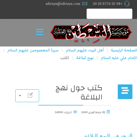
sibtayn@sibtayn.com
+98 25 3770 33 30
الصفحة الرئيسية
أهل البيت عليهم السلام
سيرة المعصومين عليهم السلام
\
\
\
الإمام علي عليه السلام
نهج البلاغة
الكتب
\
\
كتب حول نهج
البلاغة
02 شباط/فبراير 2009
الزيارات: 24590
الزهد في النهج البلاغة