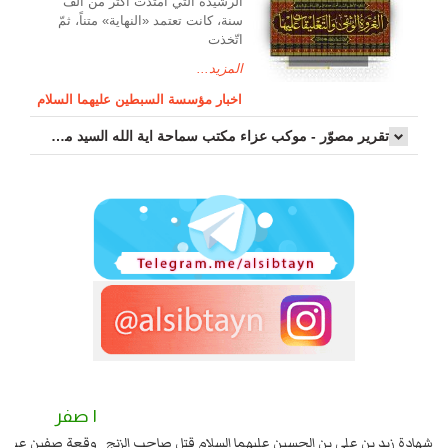
الرشیدة الّتي امتدّت أكثر من ألف
سنة، كانت تعتمد «النهاية» متناً، ثمّ
اتّخذت
المزيد...
اخبار مؤسسة السبطين عليهما السلام
تقرير مصوّر - موكب عزاء مکتب سماحة اية الله السيد مرتضى الموسوي الاصفهاني في يوم إستشهاد السيدة فاطم...
٢ صفر
١ صفر
السبايا عند يزيد شهادة زيد بن علي بن الحسين عليهما السلام قتل صاحب الزنج
وقع