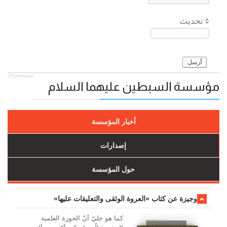
تحديث
أرسل
JComments
مؤسسة السبطين عليهما السلام
أخبار المؤسسة
إصدارات
حول المؤسسة
وجیزة عن کتاب «العروة الوثقی والتعلیقات علیها»
کما هو جليّ أنّ الحوزة العلمیة