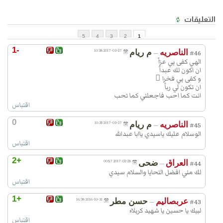
السابق
التعليقات
5
4
3
2
1
-1
الناصريه
م ريام
2017-03-27 10:38
—
#46
الهي كفى بي عزاً
ان اكون لك عبداً
و كفى بي فخرا ً
ان تكون لي رباً
انت كما احب فاجعلني كما تحب
اقتباس
0
الناصريه
م ريام
2017-03-27 10:35
—
#45
الوسلام عليك ياسيدي ياابا عبدالله
اقتباس
+2
العراق
ضحى
2017-02-28 00:57
—
#44
لك مني افضل التحايا والسلام سيدي
اقتباس
+1
عربصاليم
حسن مطر
2016-10-31 16:38
—
#43
لبيك يا حسين يا شهيد كربلاء
اقتباس