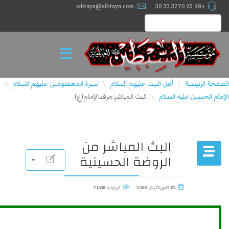
sibtayn@sibtayn.com
+98 25 3770 33 30
الصفحة الرئيسية
أهل البيت عليهم السلام
سيرة المعصومين عليهم السلام
\
\
\
الإمام الحسين عليه السلام
البث المباشر:مرقدالإمام(ع)
\
البث المباشر من
الروضة الحسينية
02 كانون2/يناير 2008
الزيارات: 71638