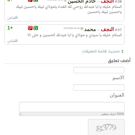
النجف
خادم الحسين
—
#38
السلام عليك يا ابا عبدالله روحي لك الفداء يامولاي لبيك ياحسين لبيك
ياحسين لبيك ياحسين
اقتباس
+1
النجف
محمد
2015-04-08 19:02
—
#37
السلام عليك يا سيدي و موﻻي يا ابا عبدالله الحسين و على الا
اقتباس
تحديث قائمة التعليقات
أضف تعليق
الاسم
العنوان
5000
حرف متبقي