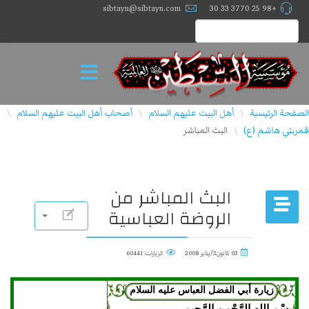
sibtayn@sibtayn.com
+98 25 3770 33 30
الصفحة الرئيسية
أهل البيت عليهم السلام
أصحاب أهل البيت علیهم السلام
\
\
\
قمربني هاشم (ع)
البث المباشر
\
البث المباشر من
الروضة العباسية
03 كانون2/يناير 2008
الزيارات: 60441
زيارة أبي الفضل العباس عليه السلام
بِسْمِ اللهِ الرَّحْمنِ الرَّحِیمِ