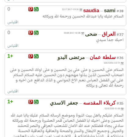
بِبَيْعَتِهِ وَاسْتَجابَ لَهُ دَعْوَتَهُ وَاَطاعَ وُلاةَ،
اَمْرِهِ اَشْهَدُ اَنَّكَ قَدْ بالَغْتَ فِي النَّصيحَةِ،
0
2017-03-24 12:17
saudia
sami
—
#38
السلام عليك ياابا عبدالله الحسين ورحمة الله وبركاته
وَاَعْطَيْتَ غايَةَ اْلَْمجْهُودِ، فَبَعَثَكَ اللهُ فِي
اقتباس
الشُّهَداءِ، وَجَعَلَ رُوحَكَ مَعَ اَرْواحِ السُّعَداءِ،
وَاَعْطاكَ مِنْ جِنانِهِ اَفْسَحَها مَنْزِلاً وَاَفْضَلَها
0
العراق
ضحى
2017-02-28 00:58
—
#37
احبك جدا سيدي
غُرَفاً، وَرَفَعَ ذِكْرَكَ فِي عِلِّيّينَ، وَحَشَرَكَ
اقتباس
مَعَ النَّبِيّينَ وَالصِّدّيقينَ وَالشُّهَداءِ
وَالصّالِحينَ وَحَسُنَ اُولئِكَ رَفيقاً، اَشْهَدُ اَنَّكَ
+1
سلطة عمان
مرتضى البدو
—
#36
لَمْ تَهِنْ وَلَمْ تَنْكُلْ، وَاَنَّكَ مَضَيْتَ عَلى
2016-03-19 22:53
السلام على الحسين و على علي بن الحسين و على اولاد الحسين و على
بَصيرَة مِنْ اَمْرِكَ مُقْتَدِياً بِالصّالِحينَ،
اصحاب الحسين الذين بذلوا مهجهم دون الحسين عليه السلام السلام
وَمُتَّبِعاً لِلنَّبِيّينَ، فَجَمَعَ اللهُ بَيْنَنا وَبَيْنَكَ وَبَيْنَ
على ابي الفضل العباس نعم الاخ المواسي و الذاد الدافع عن اخيه و
رحمة الله تعالى و بركاته
رَسُولِهِ وَاَوْلِيائِهِ فِي مَنازِلِ الُْمخْبِتينَ، فَاِنَّهُ
اقتباس
اَرْحَمُ الرّاحِمينَ.
أقول : مِن المستحسن أن يُزار بهذه
+1
كربلاء المقدسه
جعفر الاسدي
—
#35
الزّيارة خلف القبر مستقبل القبلة كما
2015-11-05 02:02
السلام عليكم يااهل بيت النبوة وموضع الرساله السلام عليك ياابا عبد الله
قال الشّيخ في التّهذيب ، ثمّ ادخل فانكبّ
الحسين وعلى اخيك ابا الفضل العباس قمر العشيرة ورحمة الله وبركاته
على القبر وقُل وأنت مستقبل القبلة :
سادتي بجاه فضلكم عند الله الامان للشعتب العراقي والنصر للحشد
والجيش وجميع الابطال والستر والصحة والعافية والعاقبة الحسنة
اَلسَّلامُ عَلَيْكَ اَيُّهَا الْعَبْدُ الصّالِحُ،
وزيارتكم في الدنيا وشفاعتكم في الاخره امين امين امين يارب العالمين