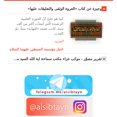
وَالْوِلايَةِ لِعَليِّ بْنِ اَبي طالِب وَالاَْئِمَّةِ مِنْ
وجیزة عن کتاب «العروة الوثقی والتعلیقات علیها»
وُلْدِهِ عَلَيْهِمُ السَّلامُ وَالْبَراءَةِ مِنْ عَدُوِّهِمْ،
فَاِنّي قَدْ رَضيتُ يا رَبِّي بِذلِكَ، وَصَلَّى اللهُ
کما هو جليّ أنّ الحوزة العلمیة
عَلى مُحَمَّد وَآلِ مُحَمَّد.
الرشیدة الّتي امتدّت أكثر من ألف
سنة، كانت تعتمد «النهاية» متناً، ثمّ
ثمّ ادعُ لنفسك ولابويك وللمؤمنين
اتّخذت
والمسلمين واختر من الدّعاء ما شئت .
المزيد...
اخبار مؤسسة السبطين عليهما السلام
تقرير مصوّر - موكب عزاء مکتب سماحة اية الله السيد مرتضى الموسوي الاصفهاني في يوم إستشهاد السيدة فاطم...