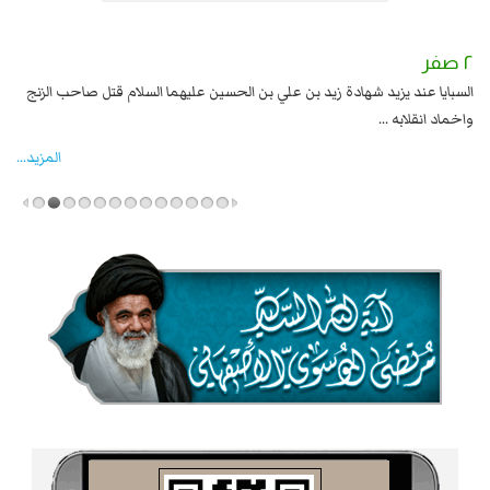
٢ صفر
١ صفر
السبايا عند يزيد شهادة زيد بن علي بن الحسين عليهما السلام قتل صاحب الزنج
وقع
واخماد انقلابه ...
المزید...