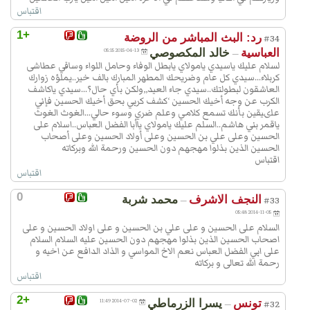
واعلم ايضاً انّ الى هُنا تنتهي زيارة
اقتباس
العبّاس على الرّواية السّالفة ولكن السّيد
+1
رد: البث المباشر من الروضة
#34
ابن طاوُس والشّيخ المفيد وغيرهما ذيلوها
العباسية
خالد المكصوصي
2015-04-13 05:15
—
قائلين: ثمّ انحرف الى عند الرّأس فصلّ
لسلام عليك ياسيدي يامولاي يابطل الوفاء وحامل اللواء وساقي عطاشى
ركعتين ثمّ صلّ بعدهما ما بدا لك وادعُ الله
كربلاء...سيدي كل عام وضريحك المطهر المبارك بالف خير..يملؤه زوارك
العاشقون لبطولتك..سيدي جاء العيد,,ولكن بأي حال؟...سيدي ياكاشف
كثيراً وقُل عقيب الرّكعات :
الكرب عن وجه أخيك الحسين ‘كشف كربي بحق أخيك الحسين فإني
اَللّـهُمَّ صَلِّ عَلى مُحَمَّد وَآلِ مُحَمَّد، وَلا تَدَعْ
علىيقين بأنك تسمع كلامي وعلم ضري وسوء حالي...الغوث الغوث
ياقمر بني هاشم..السلم عليك يامولاي ياأبا الفضل العباس..اسلام على
لي فِي هذَا الْمَكانِ الْمُكَرَّمِ وَالْمَشْهَدِ
الحسين وعلى علي بن الحسين وعلى أولاد الحسين وعلى أصحاب
الْمُعَظَّمِ ذَنْباً اِلاّ غَفَرْتَهُ، وَلا هَمّاً اِلاّ فَرَّجَتَهُ،
الحسين الذين بذلوا مهجهم دون الحسين ورحمة الله وبركاته
اقتباس
وَلا مَرَضاً اِلاّ شَفَيْتَهُ، وَلا عَيْباً اِلاّ سَتَرْتَهُ، وَلا
اقتباس
رِزْقاً اِلاّ بَسَطْتَهُ، وَلا خَوْفاً الاّ آمَنْتَهُ، وَلا
شَمْلاً اِلاّ جَمَعْتَهُ، وَلا غائِباً اِلاّ حَفَظْتَهُ
0
النجف الاشرف
محمد شربة
—
#33
وَاَدْنَيْتَهُ، وَلا حاجَةً مِنْ حَوائِجِ الدُّنْيا وَالاْخِرَةِ
2014-11-05 05:48
السلام على الحسين و على علي بن الحسين و على اولاد الحسين و على
لَكَ فيها رِضىً وَلِيَ فيها صَلاحٌ اِلاّ قَضَيْتَها يا
اصحاب الحسين الذين بذلوا مهجهم دون الحسين عليه السلام السلام
اَرْحَمَ الرّاحِمينَ.
على ابي الفضل العباس نعم الاخ المواسي و الذاد الدافع عن اخيه و
رحمة الله تعالى و بركاته
ثمّ عُد الى الضّريح فقف عند الرّجلين
اقتباس
وقُل :
اَلسَّلامُ عَلَيْكَ يا اَبَا الْفَضْلِ الْعَبّاسَ ابْنَ
+2
تونس
يسرا الزرماطي
2014-07-02 11:49
—
#32