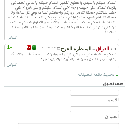
اَميرِ الْمُؤْمِنينَ، اَلسَّلامُ عَلَيْكَ يَا بْنَ سَيِّدِ
السلام عليكم يا سيدي يا قطيع الكفين السلام عليكم يا ساقي العطاشى
بكربلاء السلام على حبيب وجه اخي السلام عليكم وعلى الارواح التي
الْوَصِيّينَ، اَلسَّلامُ عَلَيْكَ يَا بْنَ اَوَّلِ الْقَوْمِ
حلت بفنائكم جعلنا الله من زواركم واحبابكم الساعة وفي كل ساعة ولا
اِسْلاماً وَاَقْدَمِهِمْ ايماناً وَاَقْوَمِهِمْ بِدينِ اللهِ،
جعله الله اخر العهد منا بزيارتكم سيدي ومولاي لنا حاجة عند الله فاشفع
لنا عند الله السلام عليكم ورحمة الله وبركاته يا ابن الاطهار السلام عليكم يا
وَاَحْوَطِهِمْ عَلَى الاِْسْلامِ، اَشْهَدُ لَقَدْ نَصَحْتَ
ابن علي ابن ابي طالب يا فدوة اهل بيت النبوءة ومهبط الرسالة ومختلف
للهِ وَلِرَسُولِهِ وَلاَِخيكَ فَنِعْمَ الاَْخُ الْمُواسي،
الملائكة
اقتباس
فَلَعَنَ اللهُ اُمَّةً قَتَلَتْكَ، وَلَعَنَ اللهُ اُمَّةً
ظَلَمَتْكَ، وَلَعَنَ اللهُ اُمَّةً اسْتَحَلَّتْ مِنْكَ
+1
العراق
المنتظرة للفرج
2014-06-17 18:45
—
#31
الَْمحارِمَ، وَانْتَهَكَتْ حُرْمَةَ الاِْسْلامِ، فَنِعْمَ
السلام عليك ياسيدي يامولاي ياكفل الحوراء زينب ورحمة الله وبركاته..آنه
بشاربك يابو الفضل ومن شاربك أريد مراد يابو الجود
الصّابِرُ الُْمجاهِدُ الُْمحامِي النّاصِرُ وَالاَْخُ
اقتباس
الدّافِعُ عَنْ اَخيهِ، الُْمجيبُ اِلى طاعَةِ رَبِّهِ،
تحديث قائمة التعليقات
الرّاغِبُ فيـما زَهِدَ فيهِ غَيْرُهُ مِنَ الثَّوابِ
الْجَزيلِ وَالثَّناءِ الْجَميلِ، وَاَلْحَقَكَ اللهُ
أضف تعليق
بِدَرَجَةِ آبائِكَ فِي جَنّاتِ النَّعيمِ، اَللّـهُمَّ اِنّي
تَعَرَّضْتُ لِزِيارَةِ اَوْلِيائِكَ رَغْبَةً فِي ثَوابِكَ
الاسم
وَرَجاءً لِمَغْفِرَتِكَ وَجَزيلِ اِحْسانِكَ، فَاَسْاَلُكَ
اَنْ تُصَلِّيَ عَلى مُحَمَّد وَآلِهِ الطّاهِرينَ، وَاَنْ
العنوان
تَجْعَلَ رِزْقي بِهِمْ دارّاً وَعَيْشي بِهِمْ قارّاً،
وَزِيارَتي بِهِمْ مَقْبُولَةً وَحَياتي بِهِمْ طَيِّبَةً،