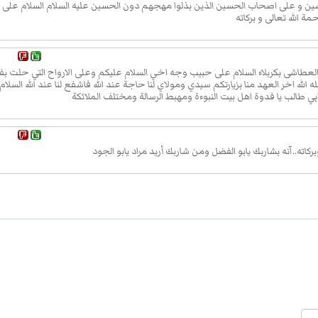
ين و على اصحاب الحسين الذين بذلوا مهجهم دون الحسين عليه السلام السلام على ا
دعُ الله
ة الله تعالى و بركاته
وَلا تَدَعْ
َدِ
 العطاشى بكربلاء السلام على حبيب وجه اخي السلام عليكم وعلى الارواح التي حلت بف
لله اخر العهد منا بزيارتكم سيدي ومولاي لنا حاجة عند الله فاشفع لنا عند الله السلام
َرَّجَتَهُ،
ن ابي طالب يا فدوة اهل بيت النبوءة ومهبط الرسالة ومختلف الملائكة
رْتَهُ، وَلا
، وَلا
ُ
ركاته..آنه بشاربك يابو الفضل ومن شاربك أريد مراد يابو الجود
َالاْخِرَةِ
َيْتَها يا
لين
ابْنَ
سَيِّدِ
ْقَوْمِ
دينِ اللهِ،
ْ نَصَحْتَ