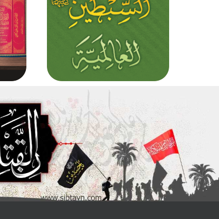
الْعُيُوبِ وَكَشْفَ الْكُرُوبِ، اِنَّكَ اَهْلُ 
وَاَهْلُ الْمَغْفِرَةِ .
فاذا أردت وداعه فادنُ من القبر ا
وودّعه بما وَرد في رواية أبي حمز
الثّمالي وذكره العلماء أيضاً :
اَسْتَوْدِعُكَ اللهَ وَاَسْتَرْعيكَ وَاَقْرَأُ عَل
اَلسَّلامَ، آمَنّا بِاللهِ وَبِرَسُولِهِ وَبِكِتابِه
جاءَ بِهِ مِنْ عِنْدِ اللهِ، اَللّـهُمَّ فَاكْتُبْنا
الشّاهِدينَ، اَللّـهُمَّ لا تَجْعَلْهُ آخِرَ الْعَه
زِيارَتي قَبْرَ ابْنِ اَخي رَسُولِكَ صَلَّى 
عَلَيْهِ وَآلِهِ، وَارْزُقْني زِيارَتَهُ اَبَداً ما ا
وَاحْشُرْني مَعَهُ وَمَعَ آبائِهِ فِي الجِنا
وَعَرِّفْ بَيْني وَبَيْنَهُ وَبَيْنَ رَسُولِكَ وَاَ
اَللّـهُمَّ صَلِّ عَلى مُحَمَّد وَآلِ مُحَمَّد و
عَلَى الاْيمانِ بِكَ وَالتَّصْديقِ بِرَسُولِك
وَالْوِلايَةِ لِعَليِّ بْنِ اَبي طالِب وَالاَْئِمَّ
وُلْدِهِ عَلَيْهِمُ السَّلامُ وَالْبَراءَةِ مِنْ عَ
فَاِنّي قَدْ رَضيتُ يا رَبِّي بِذلِكَ، وَصَلّ