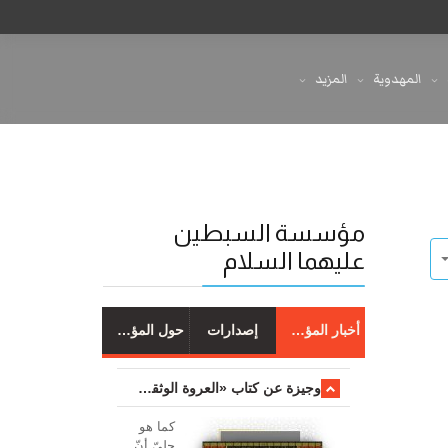
المهدوية
المزيد
مؤسسة السبطين
عليهما السلام
أخبار المؤسسة
إصدارات
حول المؤسسة
وجیزة عن کتاب «العروة الوثقی والتعلیقات علیها»
کما هو
جليّ أنّ