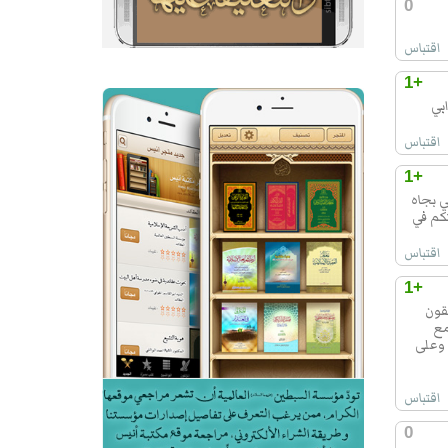
0
اقتباس
+1
بي
اقتباس
+1
ي بجاه
تكم في
اقتباس
+1
قون
مع
 وعلى
اقتباس
0