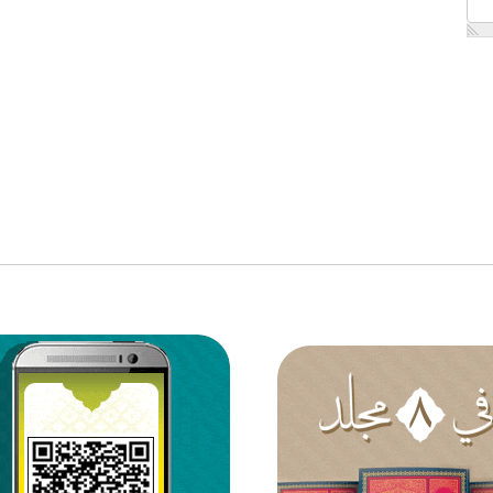
الْمُواسي،
ةً
نْكَ
فَنِعْمَ
اَْخُ
رَبِّهِ،
َّوابِ
هُ
مَّ اِنّي
وابِكَ
اَسْاَلُكَ
َ، وَاَنْ
قارّاً،
ِّبَةً،
ي مِمَّنْ
لِحاً
ِ وَسَتْرَ