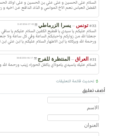
السلام على الحسين و على علي بن الحسين و على اولاد الحس
ركعتين ثمّ صلّ بعدهما ما بدا لك وا
الفضل العباس نعم الاخ المواسي و الذاد الدافع عن اخيه و رحم
كثيراً وقُل عقيب الرّكعات :
اَللّـهُمَّ صَلِّ عَلى مُحَمَّد وَآلِ مُحَمَّد، 
تونس
يسرا الزرماطي
2014-07-02 11:49
—
#32
لي فِي هذَا الْمَكانِ الْمُكَرَّمِ وَالْمَشْه
السلام عليكم يا سيدي يا قطيع الكفين السلام عليكم يا ساقي
جعلنا الله من زواركم واحبابكم الساعة وفي كل ساعة ولا جعله ا
الْمُعَظَّمِ ذَنْباً اِلاّ غَفَرْتَهُ، وَلا هَمّاً اِلاّ ف
ورحمة الله وبركاته يا ابن الاطهار السلام عليكم يا ابن علي اب
وَلا مَرَضاً اِلاّ شَفَيْتَهُ، وَلا عَيْباً اِلاّ سَتَ
رِزْقاً اِلاّ بَسَطْتَهُ، وَلا خَوْفاً الاّ آمَنْتَهُ
العراق
المنتظرة للفرج
2014-06-17 18:45
—
#31
شَمْلاً اِلاّ جَمَعْتَهُ، وَلا غائِباً اِلاّ حَفَظْتَه
السلام عليك ياسيدي يامولاي ياكفل الحوراء زينب ورحمة الله وب
وَاَدْنَيْتَهُ، وَلا حاجَةً مِنْ حَوائِجِ الدُّنْيا و
لَكَ فيها رِضىً وَلِيَ فيها صَلاحٌ اِلاّ قَض
تحديث قائمة التعليقات
اَرْحَمَ الرّاحِمينَ.
ثمّ عُد الى الضّريح فقف عند الرّج
أضف تعليق
وقُل :
اَلسَّلامُ عَلَيْكَ يا اَبَا الْفَضْلِ الْعَبّاسَ 
الاسم
اَميرِ الْمُؤْمِنينَ، اَلسَّلامُ عَلَيْكَ يَا بْنَ 
الْوَصِيّينَ، اَلسَّلامُ عَلَيْكَ يَا بْنَ اَوَّلِ ال
العنوان
اِسْلاماً وَاَقْدَمِهِمْ ايماناً وَاَقْوَمِهِمْ بِ
وَاَحْوَطِهِمْ عَلَى الاِْسْلامِ، اَشْهَدُ لَقَد