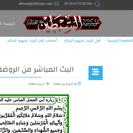
sibtayn@sibtayn.com
+98 25 3770 33 30
الرئيسية
ا
الصفحة الرئيسية
أهل البيت عليهم السلام
أصحاب أهل البيت علیهم السلام
ق
\
\
\
البث المباشر من الروضة
03 كانون2/يناير 2008
الزيارات: 60428
زيارة أبي الفضل العباس عليه ال
بِسْمِ اللهِ الرَّحْمنِ الرَّحِیمِ
سَلامُ اللهِ وَسَلامُ مَلائِكَتِهِ الْمُقَرَّبين
وَاَنْبِيائِهِ الْمُرْسَلينَ وَعِبادِهِ الصّالِحي
وَجَميعِ الشُّهَداءِ وَالصِّدّيقينَ، وَالزَّا