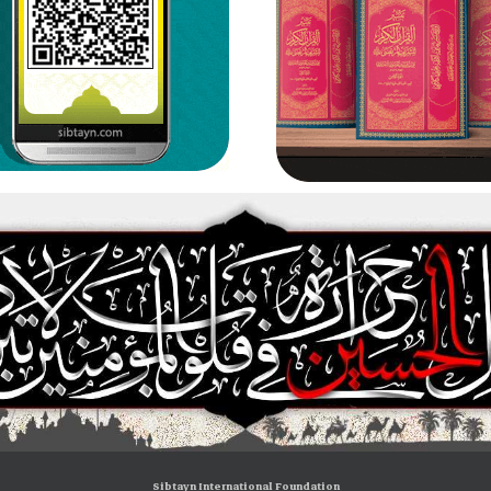
التَّقْوى
لشّريف
ة
َيْكَ
ِ وَبِما
 مَعَ
ْدِ مِنْ
اللهُ
َبْقَيْتَني
نِ،
وْلِيائِكَ،
َتَوَفَّني
َ
ةِ مِنْ
دُوِّهِمْ،
َى اللهُ
Sibtayn International Foundation