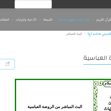
لقرآن الكريم
أهل البيت عليهم السلام
الشيعة
الأدعية والزيارات
العقائد
مربني هاشم (ع)
البث المباشر
\
 العباسية
سلام
َ
نَ
البث المباشر من الروضة العباسية
كِياتُ