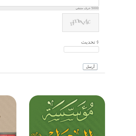
للهِ وَلِرَسُولِهِ وَلاَِخيكَ فَنِعْمَ الاَْخُ 
5000
حرف متبقي
فَلَعَنَ اللهُ اُمَّةً قَتَلَتْكَ، وَلَعَنَ اللهُ اُمَّ
ظَلَمَتْكَ، وَلَعَنَ اللهُ اُمَّةً اسْتَحَلَّتْ مِ
الَْمحارِمَ، وَانْتَهَكَتْ حُرْمَةَ الاِْسْلامِ، 
الصّابِرُ الُْمجاهِدُ الُْمحامِي النّاصِرُ وَال
تحديث
الدّافِعُ عَنْ اَخيهِ، الُْمجيبُ اِلى طاعَةِ 
الرّاغِبُ فيـما زَهِدَ فيهِ غَيْرُهُ مِنَ الث
الْجَزيلِ وَالثَّناءِ الْجَميلِ، وَاَلْحَقَكَ الل
أرسل
بِدَرَجَةِ آبائِكَ فِي جَنّاتِ النَّعيمِ، اَللّـهُ
تَعَرَّضْتُ لِزِيارَةِ اَوْلِيائِكَ رَغْبَةً فِي ثَ
وَرَجاءً لِمَغْفِرَتِكَ وَجَزيلِ اِحْسانِكَ، فَ
اَنْ تُصَلِّيَ عَلى مُحَمَّد وَآلِهِ الطّاهِرين
تَجْعَلَ رِزْقي بِهِمْ دارّاً وَعَيْشي بِهِمْ 
وَزِيارَتي بِهِمْ مَقْبُولَةً وَحَياتي بِهِمْ طَي
وَاَدْرِجْني اِدْراجَ الْمُكْرَمينَ، وَاجْعَلْن
يَنْقَلِبُ مِنْ زِيارَةِ مَشاهِدِ اَحِبّائِكَ مُفْ
مُنْجِحاً، قَدِ اسْتَوْجَبَ غُفْرانَ الذُّنُوب