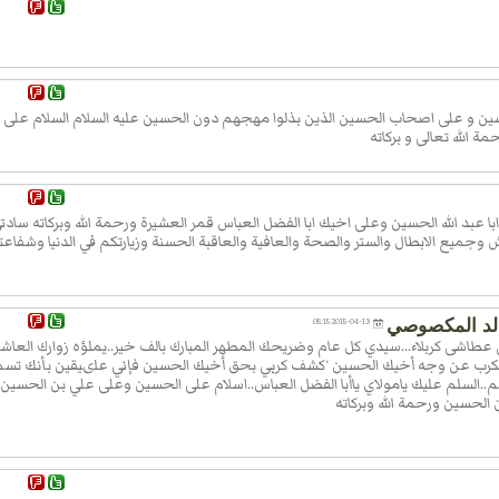
اَفْضَلَها
َشَرَكَ
دُ اَنَّكَ
ين و على اصحاب الحسين الذين بذلوا مهجهم دون الحسين عليه السلام السلام على ا
َلى
ة الله تعالى و بركاته
َ،
نَكَ وَبَيْنَ
، فَاِنَّهُ
ابا عبد الله الحسين وعلى اخيك ابا الفضل العباس قمر العشيرة ورحمة الله وبركاته سادت
 وجميع الابطال والستر والصحة والعافية والعاقبة الحسنة وزيارتكم في الدنيا وشفاع
ه
 كما
لد المكصوصي
2015-04-13 05:15
 فانكبّ
ي عطاشى كربلاء...سيدي كل عام وضريحك المطهر المبارك بالف خير..يملؤه زوارك العاش
لة :
 الكرب عن وجه أخيك الحسين ‘كشف كربي بحق أخيك الحسين فإني علىيقين بأنك تس
.السلم عليك يامولاي ياأبا الفضل العباس..اسلام على الحسين وعلى علي بن الحسين
لحسين ورحمة الله وبركاته
 السّيد
 ذيلوها
 فصلّ