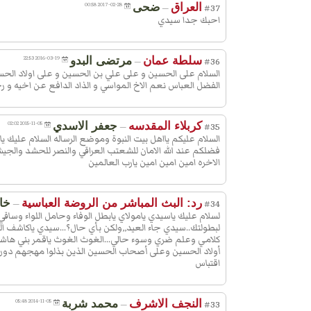
العراق
ضحى
2017-02-28 00:58
—
#37
وَاَعْطاكَ مِنْ جِنانِهِ اَفْسَحَها مَنْزِلاً وَ
احبك جدا سيدي
غُرَفاً، وَرَفَعَ ذِكْرَكَ فِي عِلِّيّينَ، وَح
مَعَ النَّبِيّينَ وَالصِّدّيقينَ وَالشُّهَداءِ
سلطة عمان
مرتضى البدو
2016-03-19 22:53
—
#36
وَالصّالِحينَ وَحَسُنَ اُولئِكَ رَفيقاً، اَشْهَ
السلام على الحسين و على علي بن الحسين و على اولاد الحس
لَمْ تَهِنْ وَلَمْ تَنْكُلْ، وَاَنَّكَ مَضَيْتَ ع
الفضل العباس نعم الاخ المواسي و الذاد الدافع عن اخيه و رحم
بَصيرَة مِنْ اَمْرِكَ مُقْتَدِياً بِالصّالِحين
وَمُتَّبِعاً لِلنَّبِيّينَ، فَجَمَعَ اللهُ بَيْنَنا وَبَيْ
كربلاء المقدسه
جعفر الاسدي
2015-11-05 02:02
—
#35
رَسُولِهِ وَاَوْلِيائِهِ فِي مَنازِلِ الُْمخْبِتينَ
السلام عليكم يااهل بيت النبوة وموضع الرساله السلام عليك يا
فضلكم عند الله الامان للشعتب العراقي والنصر للحشد والجيش
اَرْحَمُ الرّاحِمينَ.
الاخره امين امين امين يارب العالمين
أقول : مِن المستحسن أن يُزار بهذ
الزّيارة خلف القبر مستقبل القبلة
رد: البث المباشر من الروضة العباسية
خا
—
#34
قال الشّيخ في التّهذيب ، ثمّ ادخل
لسلام عليك ياسيدي يامولاي يابطل الوفاء وحامل اللواء وساق
على القبر وقُل وأنت مستقبل القب
لبطولتك..سيدي جاء العيد,,ولكن بأي حال؟...سيدي ياكاشف
كلامي وعلم ضري وسوء حالي...الغوث الغوث ياقمر بني هاشم.
اَلسَّلامُ عَلَيْكَ اَيُّهَا الْعَبْدُ الصّالِحُ،
أولاد الحسين وعلى أصحاب الحسين الذين بذلوا مهجهم دون ا
واعلم ايضاً انّ الى هُنا تنتهي زيارة
اقتباس
العبّاس على الرّواية السّالفة ولكن
ابن طاوُس والشّيخ المفيد وغيرهما
النجف الاشرف
محمد شربة
2014-11-05 05:48
—
#33
قائلين: ثمّ انحرف الى عند الرّأس