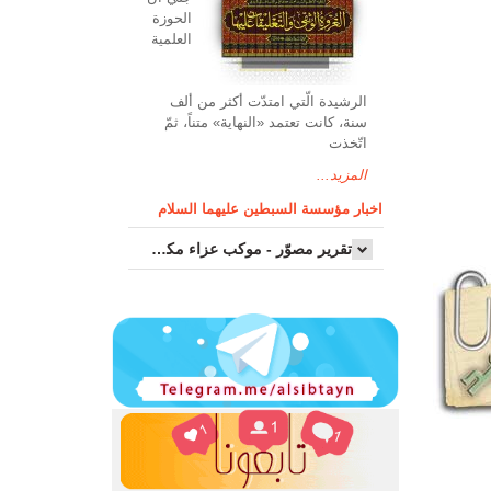
الحوزة
العلمیة
الرشیدة الّتي امتدّت أكثر من ألف
سنة، كانت تعتمد «النهاية» متناً، ثمّ
اتّخذت
المزيد...
اخبار مؤسسة السبطين عليهما السلام
تقرير مصوّر - موكب عزاء مکتب سماحة اية الله السيد مرتضى الموسوي الاصفهاني في يوم إستشهاد السيدة فاطم...