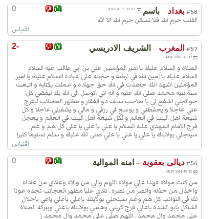
0
بغداد
باسم
2017-03-07 20:56
—
#58
القلب حرم الله فلا تسكن حرم الله الا الله
اقتباس
-2
المغرب
الشريف الادريسي
—
#57
2016-02-09 14:41
الصلاة و السلام عليك يا امير المؤمنين علي بن ابي طالب عيه السلام
السلام عليك يا امين الله في ارضه و حجته على عباده السلام عليك يا امير
المؤمنين اشهد انك جاهدت في الله حق جهاده و عملت بكتابه و اتبعت
سنة نبيه محمد صلى الله عليه و اله اني اتوسل الى الله بك ليقضي كل
حوائجي اشفع لي يا صاحب سيف ذو الفقار و مظهر العجائب ليفرج
عني عاجلا و يحفظني و يوسع في رزقي و مالي و يشفيني عاجلا و كل
شيعة اهل البيت في العالم و لكل شيعة اهل البيت في العالم و يعجل
فرج الامام المهدي عليه السلام يا علي يا علي يا علي كل هم و غم
سينجلي بولايتك يا علي يا علي يا علي صلى الله عليك و سلم تسليما كثيرا
اقتباس
0
ديالى بعقوبة
امنه الموالية
—
#56
2014-10-12 05:34
من كنت مولاه فهذا علي مولاه اللهم والي من والاه وعادي من عاداه
واخذل من خذله وانصر من نصره . نادي عليا مظهر العجائب تجده عونا
لك في النوائب كل هم وغم سينجلي بولايتك ياعلي ياعلي ياعي ياحلال
الشاكل يابو الشدة ياعلي فرج كربتي وهمي بولايتك ياعلي وببركة الصلاة
على محمد وال محمد . اللهم صلي على محمد وال محمد ز