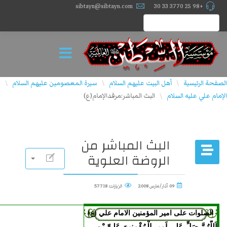
sibtayn@sibtayn.com
+98 25 3770 33 30
الصفحة الرئيسية
أهل البيت عليهم السلام
سيرة المعصومين عليهم السلام
\
\
\
الإمام علي عليه السلام
البث المباشر:مرقدالإمام(ع)
\
البث المباشر من
الروضة العلوية
09 آذار/مارس 2008
الزيارات: 57718
الصلوات علی امير المؤمنين الامام علي (ع)
اَللّهُمَّ صَلِّ عَلى اَمیرِ الْمُؤْمِنینَ عَلِىِّ بْنِ