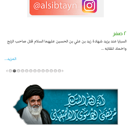
٢ صفر
١ صفر
السبايا عند يزيد شهادة زيد بن علي بن الحسين عليهما السلام قتل صاحب الزنج
وقع
واخماد انقلابه ...
المزید...