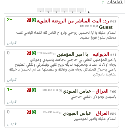
التعليقات
7
6
5
4
3
2
1
+2
رد: البث المباشر من الروضة العلوية
#62
2018-06-12 11:53
Guest
—
السلام عليك يا ابا الحسين روحي وارواح الناس لك الفداء اليامي كنت
معكم للفوز فوزا عظيما
اقتباس
0
الديوانيه
يا امير المؤمنين
2018-05-23 17:12
—
#61
يا امير المؤمنين اقضي لي حاجتي بجاهك ياسيدي ومولاي
بجاه اولادك عندك ومعزتهم لديك تريح كلبي وتبشرني وتكلي انطيتج
ياعلي ياحلال المشاكل بجاه هاي وفاتك وعضمتها عد ام الحسن دخيلك
بشاربك يامولاي
اقتباس
+1
العراق
عباس العبودي
2017-04-02 23:58
—
#60
ياسيدي ومولاي اقضي حاجتي
اقتباس
0
العراق
عباس العبودي
2017-04-02 23:54
—
#59
السلام عليك ياامير المومنيين
اقتباس