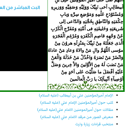
اَبیطالِبٍ اَخى نَبِیِّکَ وَوَلِیِّهِ وَصَفِیِّهِ وَوَزیرِهِ
البث المباشر من الع
وَمُسْتَوْدَعِ عَلْمِهِ وَمَوْضِعِ سِرِّهِ وَبابِ
حِکْمَتِهِ وَالنّاطِقِ بِحُجَّتِهِ وَالدّاعى اِلى
شَریعَتِهِ وَخَلیفَتِهِ فى اُمَّتِهِ وَمُفَرِّجِ الْکَرْبِ
عَنْ وَجْهِهِ قاصِمِ الْکَفَرَهِ وَمُرْغِمِ الْفَجَرَهِ
الَّذى جَعَلْتَهُ مِنْ نَبِیِّکَ بِمَنْزِلَهِ هروُنَ مِنْ
موُسى اَللّهُمَّ والِ مَنْ والاهُ وَعادِ مَنْ عاداهُ
وَانْصُرْ مَنْ نَصَرَهُ وَاخْذُلْ مَنْ خَذَلَهُ وَالْعَنْ
مَنْ نَصَبَ لَهُ مِنَ الاَْوَّلینَ وَالاْ خِرینَ وَصَلِّ
عَلَیْهِ اَفْضَلَ ما صَلَّیْتَ عَلى اَحَدٍ مِنْ
اَوْصِیآءِ اَنْبِیآئِکَ یا رَبَّ الْعالَمینَ
الإمام أميرالمؤمنين علي بن أبيطالب (عليه السلام)
کتب حول أميرالمؤمنين الإمام علي (عليه السلام)
مقالات حول أميرالمومنين الامام علي(عليه السلام)
معرض الصور من مرقد الامام علي (عليه السلام)
منتخب قراءات زيارة وارث