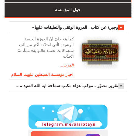
حول المؤسسة
وجیزة عن کتاب «العروة الوثقی والتعلیقات علیها»
کما هو جليّ أنّ الحوزة العلمیة
الرشیدة الّتي امتدّت أكثر من ألف
سنة، كانت تعتمد «النهاية» متناً، ثمّ
اتّخذت
المزيد...
اخبار مؤسسة السبطين عليهما السلام
تقرير مصوّر - موكب عزاء مکتب سماحة اية الله السيد مرتضى الموسوي الاصفهاني في يوم إستشهاد السيدة فاطم...