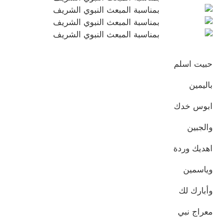
حبيت اسلم
باليمين
ابوس خدك
والجبين
اهديك وردة
وياسمين
وأبارك لك
معراج نبي