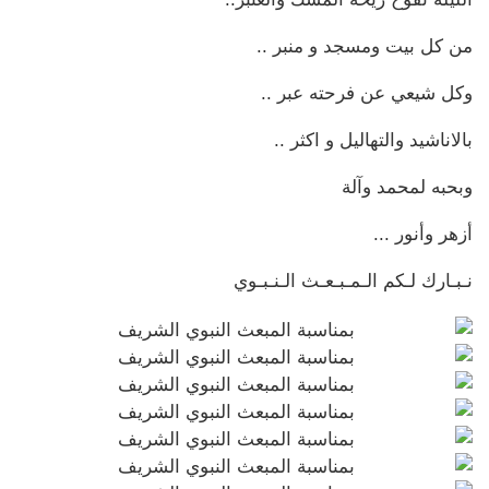
من كل بيت ومسجد و منبر ..
وكل شيعي عن فرحته عبر ..
بالاناشيد والتهاليل و اكثر ..
وبحبه لمحمد وآلة
أزهر وأنور ...
نـبـارك لـكم الـمـبـعـث الـنـبـوي