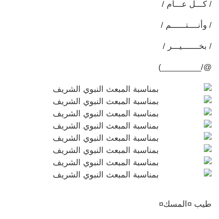
/ كـــل عـــام /
/ وأنــــتــــــم /
/ بخـــــــيـــر /
@/_________)
طيب ¤المسك¤