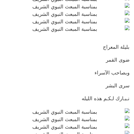
بليلة المعراج
ضوى القمر
وبصاحب الآسراء
سرى البشر
نـبـارك لـكـم هذه الليله