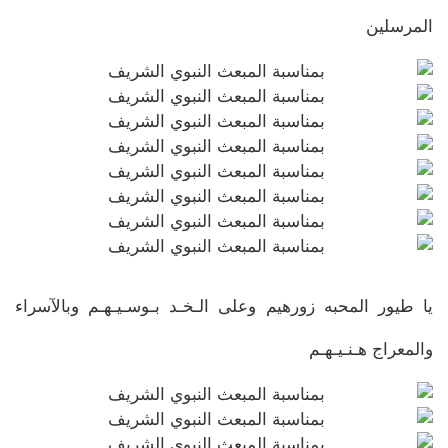
المرسلين
يا طيور المحبه زورهيم وعلى الـخـد بـوسـيـهـم وبالآسراء
والمعراج هـنـيـهـم