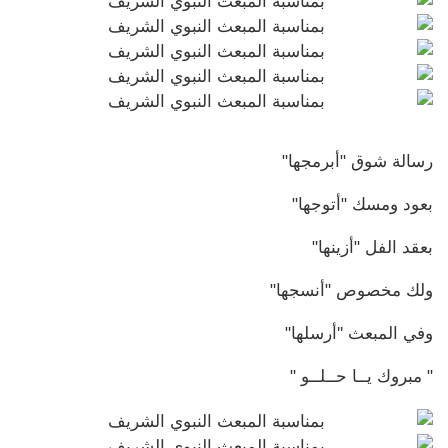
رسالة شوق "أبرمجها"
‏بعود ومسك "أتوجها"
‏بعقد الفل "أزينها"
ولك مخصوص "أنسجها"
وفي المبعث ''أرسلها"
" مبروك يــا حــلــو "