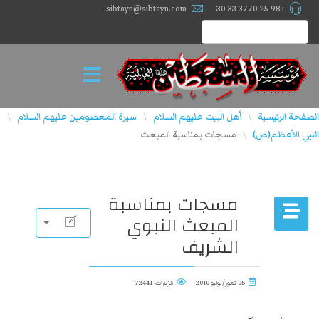
sibtayn@sibtayn.com
+98 25 3770 33 30
الصفحة الرئيسية
أهل البيت عليهم السلام
سيرة المعصومين عليهم السلام
\
\
\
النبي الأعظم(ص)
مسجات بمناسبة المبعث
\
مسجات بمناسبة
المبعث النبوي
الشريف
05 تموز/يوليو 2010
الزيارات: 72441