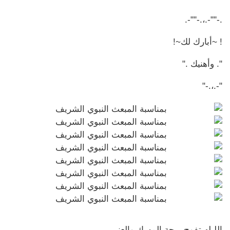
.-""-.،.-""-.
! ~أبارك لك~!
". وأهنيك ."
"-.،.-"
الليله تفوح ريحة المسك والعنبر..