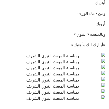
أهديك
ومن ¤ماء الورد¤
أرويك
وبالمبعث ¤النبوي¤
¤أبـارك لـك وأهنيك¤