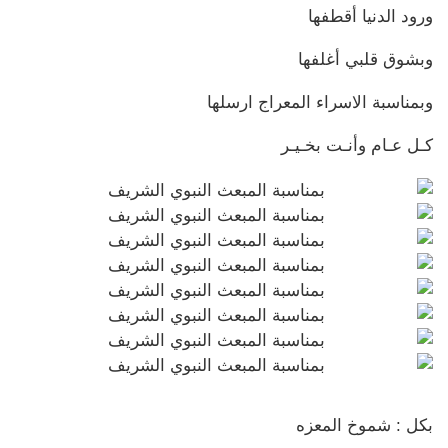
ورود الدنيا أقطفها
وبشوق قلبي أغلفها
وبمناسبة الاسراء المعراج ارسلها
كـل عـام وأنـت بخـيـر
بكل : شموخ المعزه