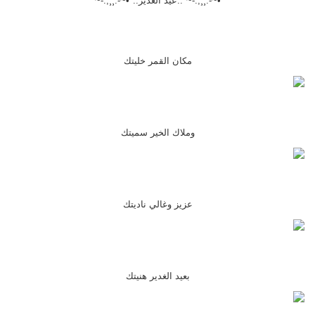
*•~-.¸¸,.-~*..عيد الغدير..*•~-.¸¸,.-~*
مكان القمر خليتك
وملاك الخير سميتك
عزيز وغالي ناديتك
بعيد الغدير هنيتك