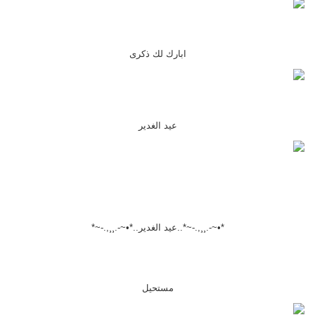
ابارك لك ذكرى
عيد الغدير
*•~-.¸¸,.-~*..عيد الغدير..*•~-.¸¸,.-~*
مستحيل