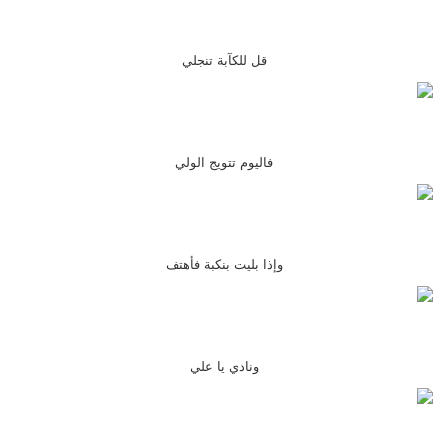
قل للكآبة تنجلي
فاليوم تتويج الولي
وإذا بليت بنكبة فأهتف
ونادي يا علي