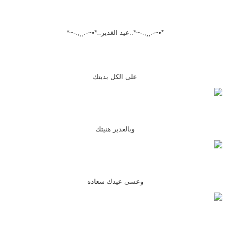
*•~-.¸¸,.-~*..عيد الغدير..*•~-.¸¸,.-~*
على الكل بديتك
وبالغدير هنيتك
وعسى عيدك سعاده