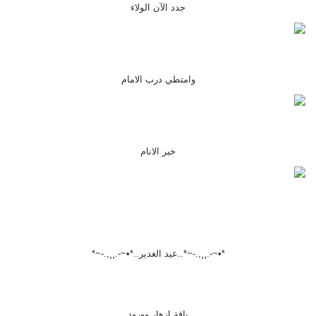
جدد الآن الولاء
وامتطي درب الامام
خير الانام
*•~-.¸¸,.-~*..عيد الغدير..*•~-.¸¸,.-~*
باقة ازهار وورود