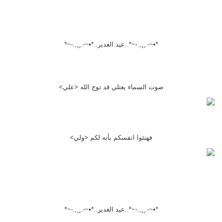
*•~-.¸¸,.-~*..عيد الغدير..*•~-.¸¸,.-~*
صوت السماء يعتلي قد توج الله <علي>
فهنئوا انفسكم بأنه لكم <ولي>
*•~-.¸¸,.-~*..عيد الغدير..*•~-.¸¸,.-~*