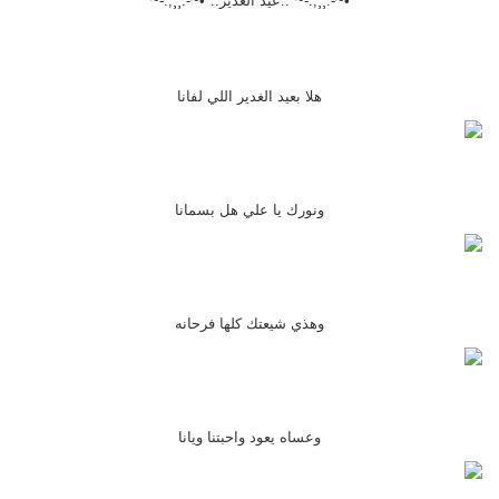
*•~-.¸¸,.-~*..عيد الغدير..*•~-.¸¸,.-~*
هلا بعيد الغدير اللي لفانا
ونورك يا علي هل بسمانا
وهذي شيعتك كلها فرحانه
وعساه يعود واحبتنا ويانا