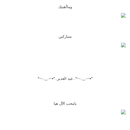
وماأهنيك
متباركين
*•~-.¸¸,.-~*..عيد الغدير..*•~-.¸¸,.-~*
يامحب الآل هيا