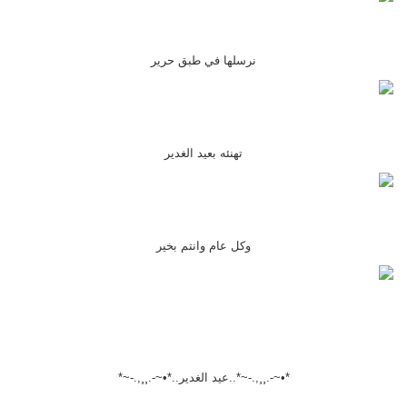
نرسلها في طبق حرير
تهنئه بعيد الغدير
وكل عام وانتم بخير
*•~-.¸¸,.-~*..عيد الغدير..*•~-.¸¸,.-~*