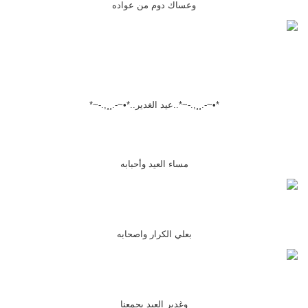
وعساك دوم من عواده
*•~-.¸¸,.-~*..عيد الغدير..*•~-.¸¸,.-~*
مساء العيد وأحبابه
بعلي الكرار واصحابه
وغدير العيد يجمعنا