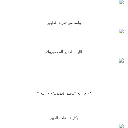
واسمعي تغريد الطيور
الليله الغدير ألف مبروك
*•~-.¸¸,.-~*..عيد الغدير..*•~-.¸¸,.-~*
بكل نسمات العبير