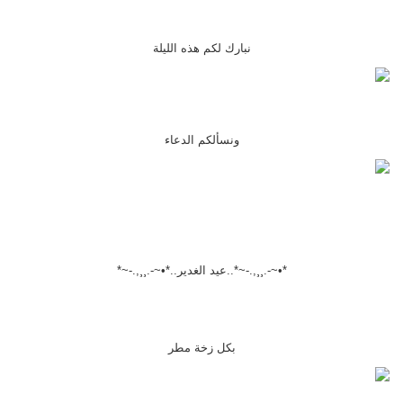
نبارك لكم هذه الليلة
ونسألكم الدعاء
*•~-.¸¸,.-~*..عيد الغدير..*•~-.¸¸,.-~*
بكل زخة مطر