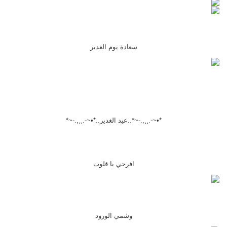
سعادة يوم الغدير
*•~-.¸¸,.-~*..عيد الغدير..*•~-.¸¸,.-~*
افرحي يا قلوب
وشمي الورود