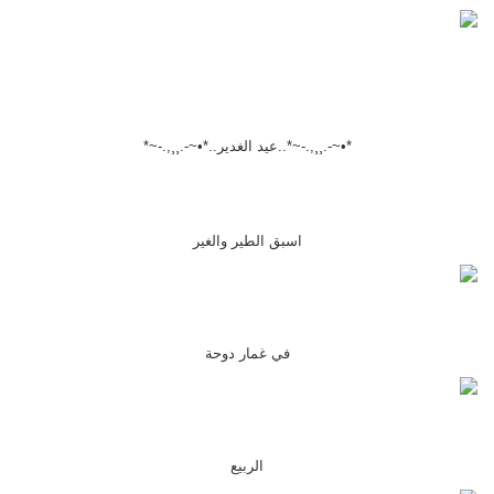
*•~-.¸¸,.-~*..عيد الغدير..*•~-.¸¸,.-~*
اسبق الطير والغير
في غمار دوحة
الربيع