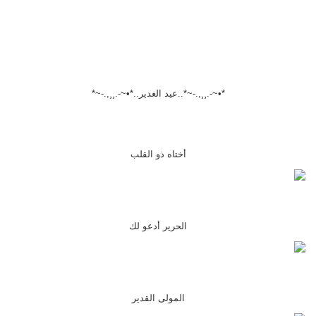
*•~-.¸¸,.-~*..عيد الغدير..*•~-.¸¸,.-~*
أختاه ذو القلب
الحرير أدعو لك
المولى القدير