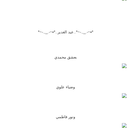
*•~-.¸¸,.-~*..عيد الغدير..*•~-.¸¸,.-~*
بعشق محمدي
وضياء علوي
ونور فاطمي