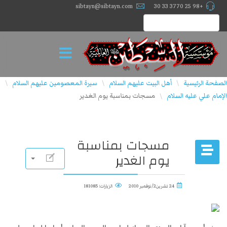
sibtayn@sibtayn.com
+98 25 3770 33 30
الصفحة الرئيسية
أهل البيت عليهم السلام
سيرة المعصومين عليهم السلام
\
\
\
الإمام علي عليه السلام
مسجات بمناسبة يوم الغدير
\
مسجات بمناسبة
يوم الغدير
24 تشرين2/نوفمبر 2010
الزيارات: 181085