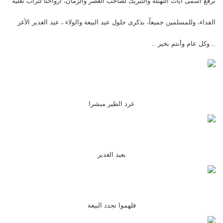
نرفع أسمى آيات التهنئة والتبريك لصاحب العصر والزمان، أرواحنا لتراب نعليه
الفداء، وللمسلمين جميعاً، بذكرى حلول عيد البيعة والولاء ، عيد الغدير الأغر
.. وكل عام وأنتم بخير ..
غرد الطير مبشرا
بعيد الغدير
فلهموا نجدد البيعة