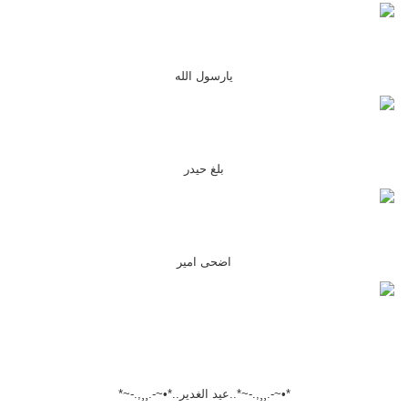
يارسول الله
بلغ حيدر
اضحى امير
*•~-.¸¸,.-~*..عيد الغدير..*•~-.¸¸,.-~*