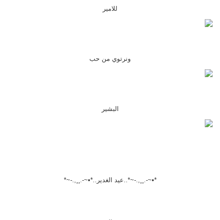
للامير
ونرتوي من حب
البشير
*•~-.¸¸,.-~*..عيد الغدير..*•~-.¸¸,.-~*