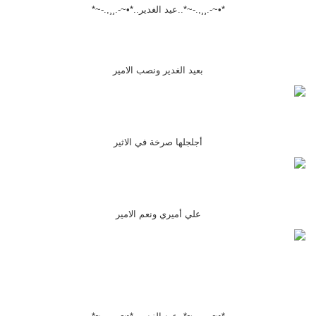
*•~-.¸¸,.-~*..عيد الغدير..*•~-.¸¸,.-~*
بعيد الغدير ونصب الامير
أجلجلها صرخة في الاثير
علي أميري ونعم الامير