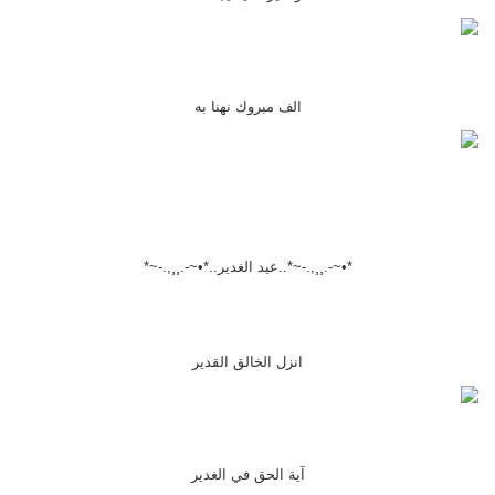
الف مبروك نهنا به
*•~-.¸¸,.-~*..عيد الغدير..*•~-.¸¸,.-~*
انزل الخالق القدير
آية الحق في الغدير