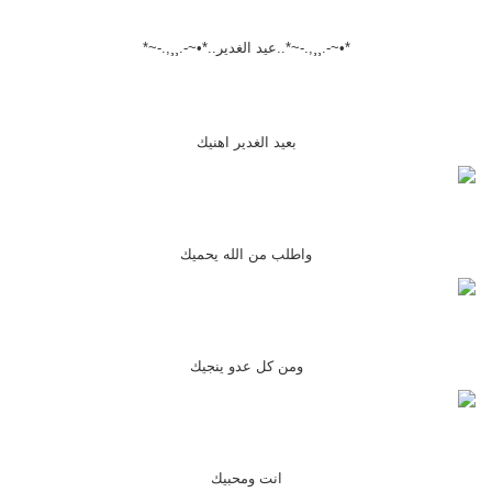
*•~-.¸¸,.-~*..عيد الغدير..*•~-.¸¸,.-~*
بعيد الغدير اهنيك
واطلب من الله يحميك
ومن كل عدو ينجيك
انت ومحبيك