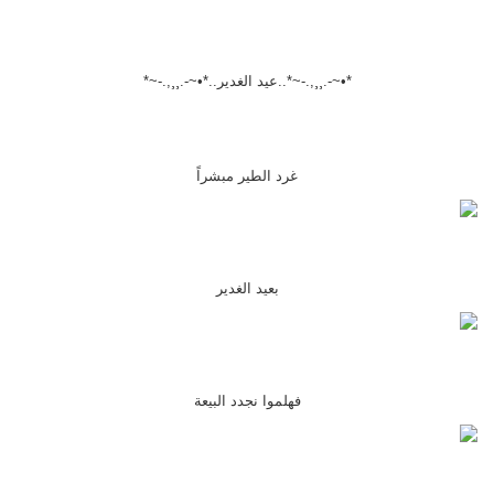
*•~-.¸¸,.-~*..عيد الغدير..*•~-.¸¸,.-~*
غرد الطير مبشراً
بعيد الغدير
فهلموا نجدد البيعة