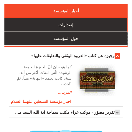
أخبار المؤسسة
إصدارات
حول المؤسسة
وجیزة عن کتاب «العروة الوثقی والتعلیقات علیها»
کما هو جليّ أنّ الحوزة العلمیة
الرشیدة الّتي امتدّت أكثر من ألف
سنة، كانت تعتمد «النهاية» متناً، ثمّ
اتّخذت
المزيد...
اخبار مؤسسة السبطين عليهما السلام
تقرير مصوّر - موكب عزاء مکتب سماحة اية الله السيد مرتضى الموسوي الاصفهاني في يوم إستشهاد السيدة فاطم...