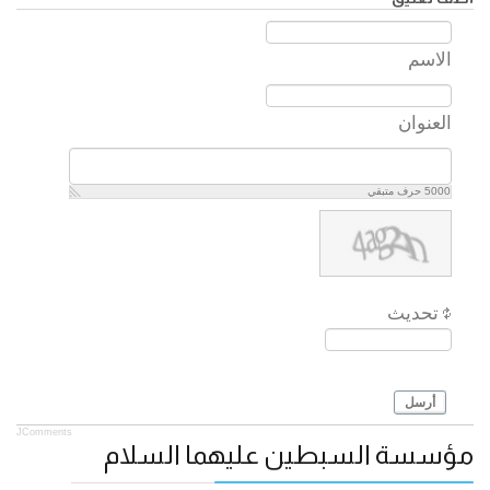
الاسم
العنوان
5000
حرف متبقي
تحديث
أرسل
JComments
مؤسسة السبطين عليهما السلام