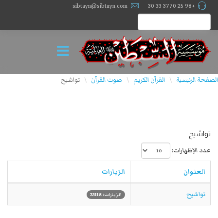
sibtayn@sibtayn.com
+98 25 3770 33 30
الصفحة الرئيسية
القرآن الكريم
صوت القرآن
تواشيح
\
\
\
تواشيح
عدد الإظهارات:
العنوان
الزيارات
تواشيح
الزيارات: 23118