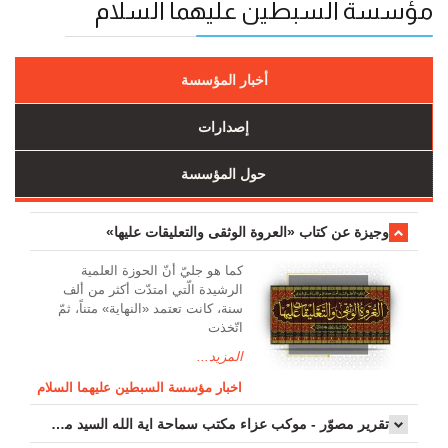
مؤسسة السبطين عليهما السلام
أخبار المؤسسة
إصدارات
حول المؤسسة
وجیزة عن کتاب «العروة الوثقی والتعلیقات علیها»
کما هو جليّ أنّ الحوزة العلمیة
الرشیدة الّتي امتدّت أكثر من ألف
سنة، كانت تعتمد «النهاية» متناً، ثمّ
اتّخذت
المزيد...
اخبار مؤسسة السبطين عليهما السلام
تقرير مصوّر - موكب عزاء مکتب سماحة اية الله السيد مرتضى الموسوي الاصفهاني في يوم إستشهاد السيدة فاطم...