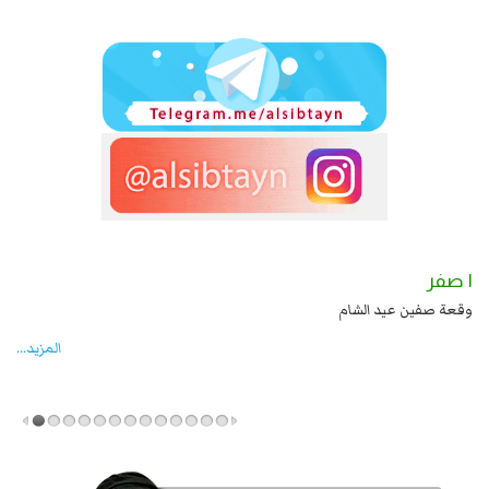
١ صفر
ي بن الحسين عليهما السلام قتل صاحب الزنج
وقعة صفين عيد الشام
المزید...