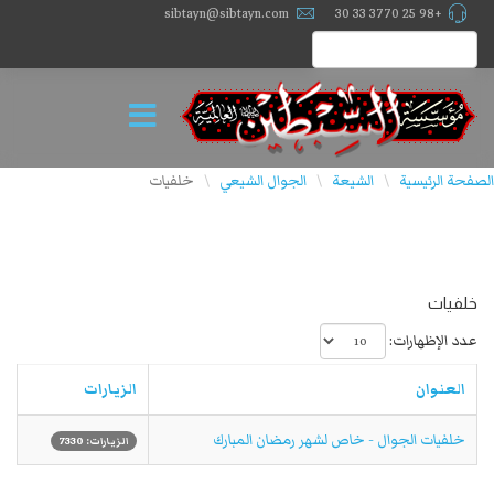
sibtayn@sibtayn.com
+98 25 3770 33 30
الصفحة الرئيسية
الشيعة
الجوال الشيعي
خلفيات
\
\
\
خلفيات
عدد الإظهارات:
العنوان
الزيارات
خلفيات الجوال - خاص لشهر رمضان المبارك
الزيارات: 7330