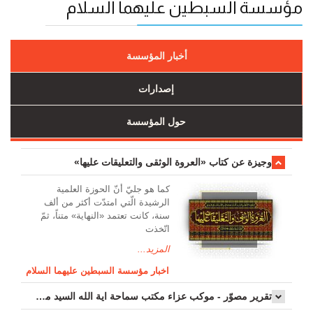
مؤسسة السبطين عليهما السلام
أخبار المؤسسة
إصدارات
حول المؤسسة
وجیزة عن کتاب «العروة الوثقی والتعلیقات علیها»
کما هو جليّ أنّ الحوزة العلمیة
الرشیدة الّتي امتدّت أكثر من ألف
سنة، كانت تعتمد «النهاية» متناً، ثمّ
اتّخذت
المزيد...
اخبار مؤسسة السبطين عليهما السلام
تقرير مصوّر - موكب عزاء مکتب سماحة اية الله السيد مرتضى الموسوي الاصفهاني في يوم إستشهاد السيدة فاطم...