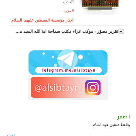
اتّخذت
المزيد...
اخبار مؤسسة السبطين عليهما السلام
تقرير مصوّر - موكب عزاء مکتب سماحة اية الله السيد مرتضى الموسوي الاصفهاني في يوم إستشهاد السيدة فاطم...
١ صفر
عند يزيد شهادة زيد بن علي بن الحسين عليهما السلام قتل صاحب الزنج
وقعة صفين عي
لابه ...