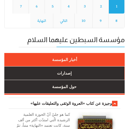
7
6
5
4
3
2
1
8
9
10
التالي
النهاية
مؤسسة السبطين عليهما السلام
أخبار المؤسسة
إصدارات
حول المؤسسة
وجیزة عن کتاب «العروة الوثقی والتعلیقات علیها»
کما هو جليّ أنّ الحوزة العلمیة
الرشیدة الّتي امتدّت أكثر من ألف
سنة، كانت تعتمد «النهاية» متناً، ثمّ