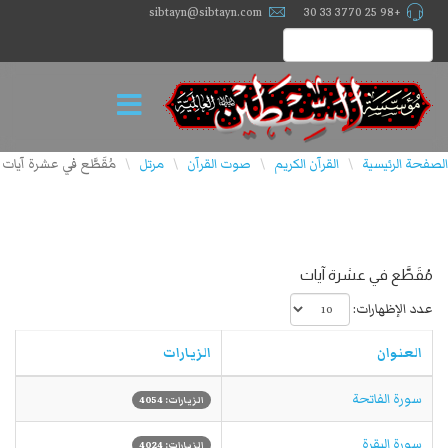
sibtayn@sibtayn.com
+98 25 3770 33 30
الصفحة الرئيسية
القرآن الكريم
صوت القرآن
مرتل
مُقَطَّع في عشرة آيات
\
\
\
\
مُقَطَّع في عشرة آيات
عدد الإظهارات:
العنوان
الزيارات
سورة الفاتحة
الزيارات: 4054
سورة البقرة
الزيارات: 4024