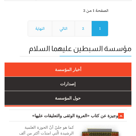
الصفحة 1 من 2
1
2
التالي
النهاية
مؤسسة السبطين عليهما السلام
أخبار المؤسسة
إصدارات
حول المؤسسة
وجیزة عن کتاب «العروة الوثقی والتعلیقات علیها»
کما هو جليّ أنّ الحوزة العلمیة
الرشیدة الّتي امتدّت أكثر من ألف