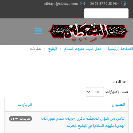
sibtayn@sibtayn.com
+98 25 3770 33 30
الصفحة الرئيسية
أهل البيت عليهم السلام
البقيع
مقالات
\
\
\
المقالات
عدد الإظهارات:
العنوان
الزيارات
الثامن من شوّال المعظّم ذكرى جريمة هدم قبور أئمّة
الزيارات: 3479
الهدى(عليهم السلام) في البقيع الغرقد