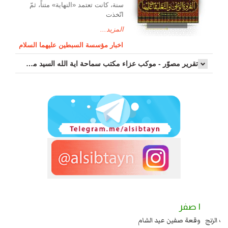
سنة، كانت تعتمد «النهاية» متناً، ثمّ
اتّخذت
المزيد...
اخبار مؤسسة السبطين عليهما السلام
تقرير مصوّر - موكب عزاء مکتب سماحة اية الله السيد مرتضى الموسوي الاصفهاني في يوم إستشهاد السيدة فاطم...
١ صفر
ا عند يزيد شهادة زيد بن علي بن الحسين عليهما السلام قتل صاحب الزنج
وقعة صفين 