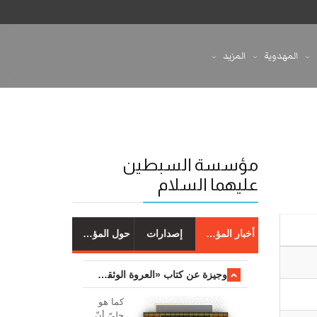
المهدوية
المزيد
مؤسسة السبطين
عليهما السلام
أخبار المؤسسة
إصدارات
حول المؤسسة
وجیزة عن کتاب «العروة الوثقی والتعلیقات علیها»
کما هو
جليّ أنّ