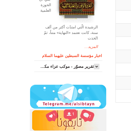
الحوزة
العلمیة
الرشیدة الّتي امتدّت أكثر من ألف
سنة، كانت تعتمد «النهاية» متناً، ثمّ
اتّخذت
المزيد...
اخبار مؤسسة السبطين عليهما السلام
تقرير مصوّر - موكب عزاء مکتب سماحة اية الله السيد مرتضى الموسوي الاصفهاني في يوم إستشهاد السيدة فاطم...