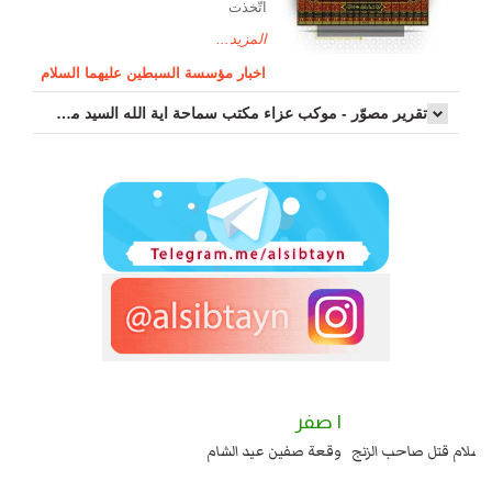
اتّخذت
المزيد...
اخبار مؤسسة السبطين عليهما السلام
تقرير مصوّر - موكب عزاء مکتب سماحة اية الله السيد مرتضى الموسوي الاصفهاني في يوم إستشهاد السيدة فاطم...
٢ صفر
١ صفر
السبايا عند يزيد شهادة زيد بن علي بن الحسين عليهما السلام قتل صاحب الزنج
وقعة 
واخماد انقلابه ...