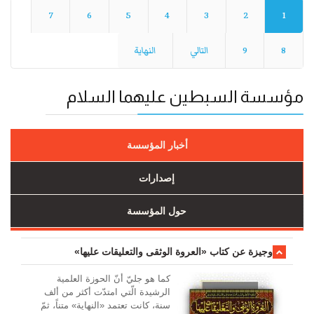
7
6
5
4
3
2
1
8
9
التالي
النهاية
مؤسسة السبطين عليهما السلام
أخبار المؤسسة
إصدارات
حول المؤسسة
وجیزة عن کتاب «العروة الوثقی والتعلیقات علیها»
کما هو جليّ أنّ الحوزة العلمیة
الرشیدة الّتي امتدّت أكثر من ألف
سنة، كانت تعتمد «النهاية» متناً، ثمّ