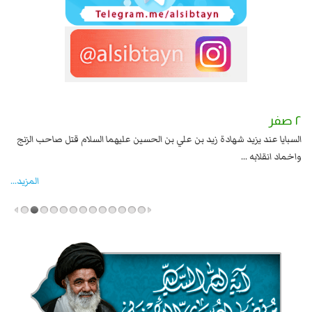
٢ صفر
١ صفر
السبايا عند يزيد شهادة زيد بن علي بن الحسين عليهما السلام قتل صاحب الزنج
وقع
واخماد انقلابه ...
المزید...