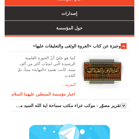
إصدارات
حول المؤسسة
وجیزة عن کتاب «العروة الوثقی والتعلیقات علیها»
کما هو جليّ أنّ الحوزة العلمیة
الرشیدة الّتي امتدّت أكثر من ألف
سنة، كانت تعتمد «النهاية» متناً، ثمّ
اتّخذت
المزيد...
اخبار مؤسسة السبطين عليهما السلام
تقرير مصوّر - موكب عزاء مکتب سماحة اية الله السيد مرتضى الموسوي الاصفهاني في يوم إستشهاد السيدة فاطم...