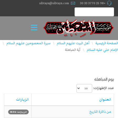
sibtayn@sibtayn.com
+98 25 3770 33 30
الصفحة الرئيسية
أهل البيت عليهم السلام
سيرة المعصومين عليهم السلام
\
\
\
الإمام علي عليه السلام
آية المباهلة
\
يوم المباهلة
عدد الإظهارات:
العنوان
الزيارات
من ذاكرة التاريخ
الزيارات: 3506