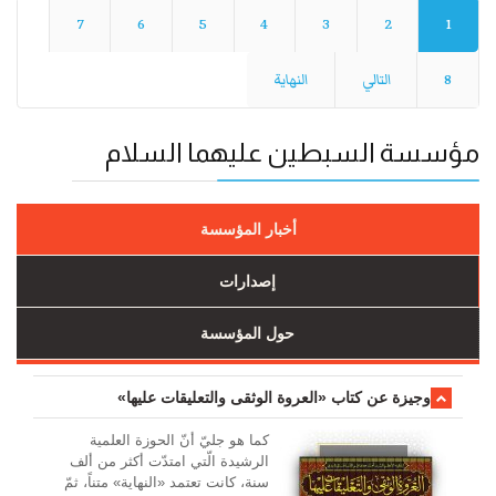
7
6
5
4
3
2
1
8
التالي
النهاية
مؤسسة السبطين عليهما السلام
أخبار المؤسسة
إصدارات
حول المؤسسة
وجیزة عن کتاب «العروة الوثقی والتعلیقات علیها»
کما هو جليّ أنّ الحوزة العلمیة
الرشیدة الّتي امتدّت أكثر من ألف
سنة، كانت تعتمد «النهاية» متناً، ثمّ