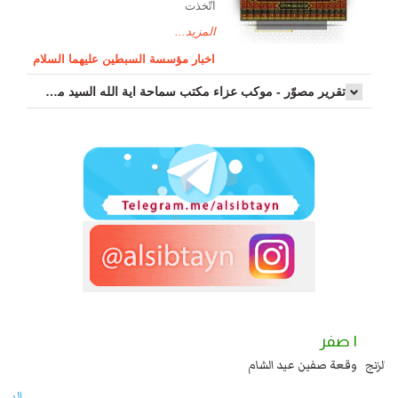
اتّخذت
المزيد...
اخبار مؤسسة السبطين عليهما السلام
تقرير مصوّر - موكب عزاء مکتب سماحة اية الله السيد مرتضى الموسوي الاصفهاني في يوم إستشهاد السيدة فاطم...
١ صفر
ا عند يزيد شهادة زيد بن علي بن الحسين عليهما السلام قتل صاحب الزنج
وقعة صفين 
انقلابه ...