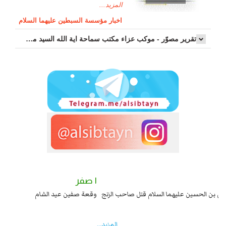
المزيد...
اخبار مؤسسة السبطين عليهما السلام
تقرير مصوّر - موكب عزاء مکتب سماحة اية الله السيد مرتضى الموسوي الاصفهاني في يوم إستشهاد السيدة فاطم...
٢ صفر
١ صفر
السبايا عند يزيد شهادة زيد بن علي بن الحسين عليهما السلام قتل صاحب الزنج
وقع
واخماد انقلابه ...
المزید...