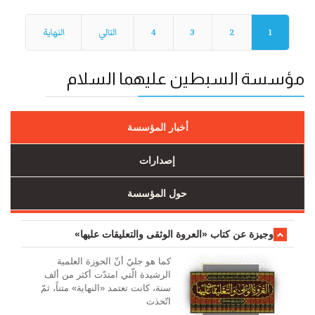
1
2
3
4
التالي
النهاية
مؤسسة السبطين عليهما السلام
أخبار المؤسسة
إصدارات
حول المؤسسة
وجیزة عن کتاب «العروة الوثقی والتعلیقات علیها»
کما هو جليّ أنّ الحوزة العلمیة
الرشیدة الّتي امتدّت أكثر من ألف
سنة، كانت تعتمد «النهاية» متناً، ثمّ
اتّخذت