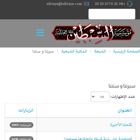
sibtayn@sibtayn.com
+98 25 3770 33 30
الصفحة الرئيسية
الشيعة
المكتبة الشيعية
سیرتنا و سنتنا
\
\
\
سیرتنا و سنتنا
عدد الإظهارات:
العنوان
الزيارات
كلمتنا الأخيرة
الزيارات: 3339
السجدة على تربة كربلاء واتخاذها مسجدا
الزيارات: 3495