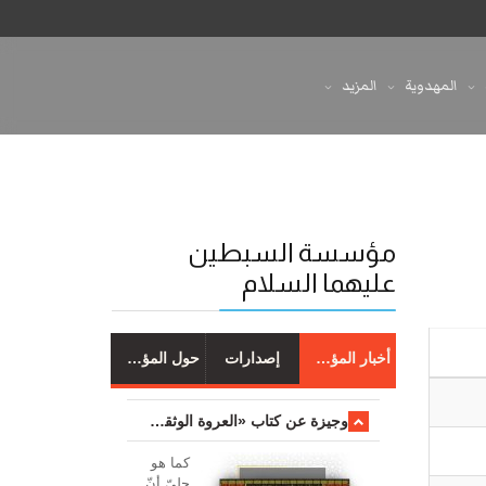
المهدوية
المزيد
مؤسسة السبطين
عليهما السلام
أخبار المؤسسة
إصدارات
حول المؤسسة
وجیزة عن کتاب «العروة الوثقی والتعلیقات علیها»
کما هو
جليّ أنّ