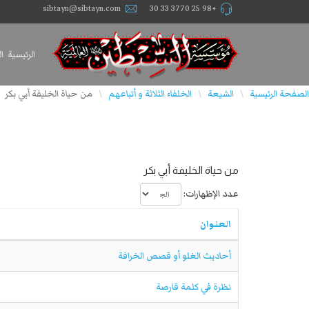
sibtayn@sibtayn.com
+98 25 3770 33 30
الرئيسية
ا
الصفحة الرئيسية
الشيعة
الخلفاء الثلاثة و أتباعهم
من حياة الخليفة أبي بكر
\
\
\
من حياة الخليفة أبي بكر
عدد الإظهارات:
العنوان
أحاديث الغلو أو قصص الخرافة
نظرة في كلمة قارصة