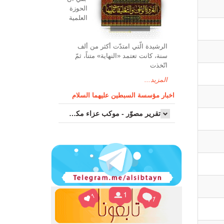
الحوزة
العلمیة
الرشیدة الّتي امتدّت أكثر من ألف
سنة، كانت تعتمد «النهاية» متناً، ثمّ
اتّخذت
المزيد...
اخبار مؤسسة السبطين عليهما السلام
تقرير مصوّر - موكب عزاء مکتب سماحة اية الله السيد مرتضى الموسوي الاصفهاني في يوم إستشهاد السيدة فاطم...