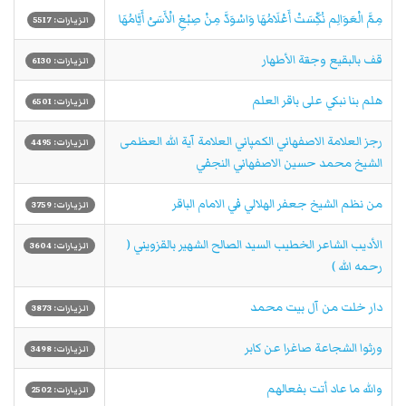
مِمَّ الْعَوَالِم نُكِّسَتْ أَعْلَامُهَا وَاسْوَدَّ مِنْ صِبْغِ الْأَسَىْ أَيَّامُهَا
الزيارات: 5517
قف بالبقيع وجنـَّة الأطهار
الزيارات: 6130
هلم بنا نبكي على باقر العلم
الزيارات: 6501
رجز العلامة الاصفهاني الكمپاني العلامة آية الله العظمى
الزيارات: 4495
الشيخ محمد حسين الاصفهاني النجفي
من نظم الشيخ جعفر الهلالي في الامام الباقر
الزيارات: 3759
الأديب الشاعر الخطيب السيد الصالح الشهير بالقزويني (
الزيارات: 3604
رحمه الله )
دار خلت من آل بيت محمد
الزيارات: 3873
ورثوا الشجاعة صاغرا عن كابر
الزيارات: 3498
والله ما عاد أتت بفعالهم
الزيارات: 2502