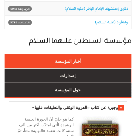
ذكرى إستشهاد الإمام الباقر (عليه السلام)
الزيارات: 4043
واباقراه (عليه السلام)
الزيارات: 3786
مؤسسة السبطين عليهما السلام
أخبار المؤسسة
إصدارات
حول المؤسسة
وجیزة عن کتاب «العروة الوثقی والتعلیقات علیها»
کما هو جليّ أنّ الحوزة العلمیة
الرشیدة الّتي امتدّت أكثر من ألف
سنة، كانت تعتمد «النهاية» متناً، ثمّ