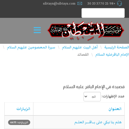
sibtayn@sibtayn.com
+98 25 3770 33 30
الصفحة الرئيسية
أهل البيت عليهم السلام
سيرة المعصومين عليهم السلام
\
\
\
الإمام الباقرعليه السلام
القصائد
\
قصيدة في الإمام الباقر عليه السلام
عدد الإظهارات:
العنوان
الزيارات
هلم بنا نبكي على بـــاقـــــر العلــم
الزيارات: 4471