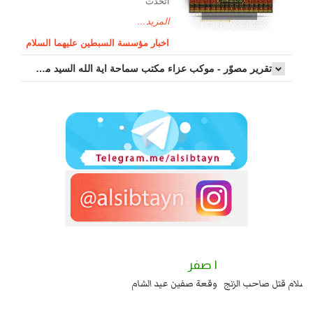
اتّخذت
المزيد...
اخبار مؤسسة السبطين عليهما السلام
تقرير مصوّر - موكب عزاء مکتب سماحة اية الله السيد مرتضى الموسوي الاصفهاني في يوم إستشهاد السيدة فاطم...
٢ صفر
١ صفر
السبايا عند يزيد شهادة زيد بن علي بن الحسين عليهما السلام قتل صاحب الزنج
وقعة
واخماد انقلابه ...