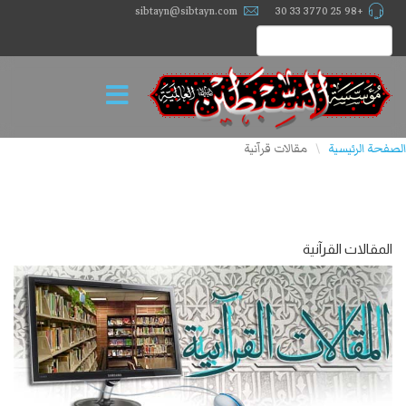
sibtayn@sibtayn.com
+98 25 3770 33 30
الصفحة الرئيسية
مقالات قرآنیة
\
المقالات القرآنية