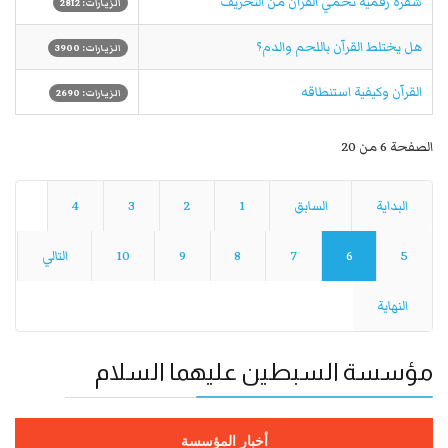
شفرة رقمية تحمي القرآن من التحريف
الزيارات: 2812
هل يختلط القرآن باللحم والدم؟
الزيارات: 3900
القرآن وكيفية استنطاقه
الزيارات: 2690
الصفحة 6 من 20
البداية
السابق
1
2
3
4
5
6
7
8
9
10
التالي
النهاية
مؤسسة السبطين عليهما السلام
أخبار المؤسسة