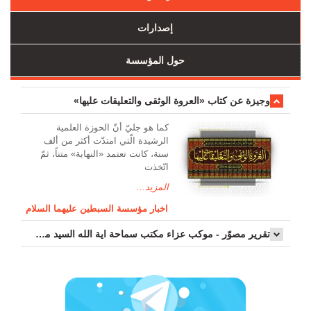
إصدارات
حول المؤسسة
وجیزة عن کتاب «العروة الوثقی والتعلیقات علیها»
کما هو جليّ أنّ الحوزة العلمیة
الرشیدة الّتي امتدّت أكثر من ألف
سنة، كانت تعتمد «النهاية» متناً، ثمّ
اتّخذت
المزيد...
اخبار مؤسسة السبطين عليهما السلام
تقرير مصوّر - موكب عزاء مکتب سماحة اية الله السيد مرتضى الموسوي الاصفهاني في يوم إستشهاد السيدة فاطم...