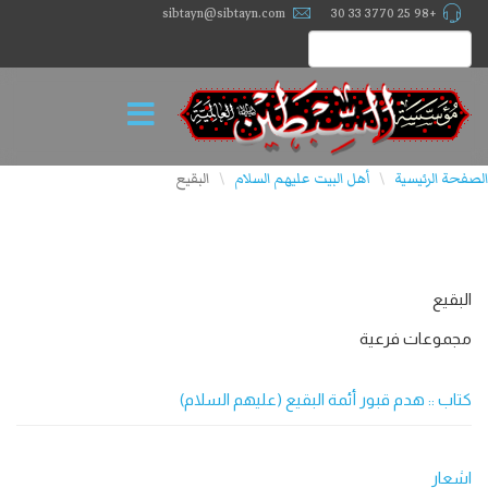
sibtayn@sibtayn.com
+98 25 3770 33 30
الصفحة الرئيسية
أهل البيت عليهم السلام
البقيع
\
\
البقيع
مجموعات فرعية
كتاب :: هدم قبور أئمة البقيع (عليهم السلام)
اشعار