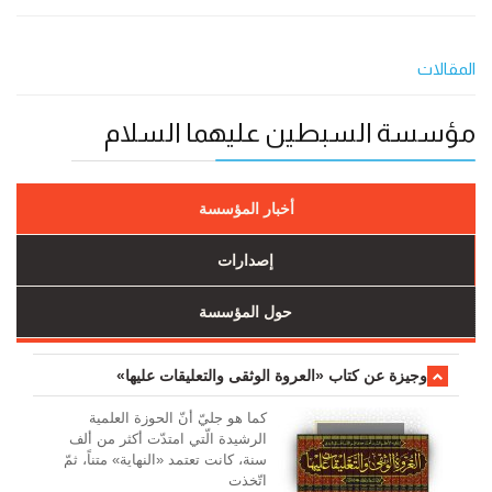
المقالات
مؤسسة السبطين عليهما السلام
أخبار المؤسسة
إصدارات
حول المؤسسة
وجیزة عن کتاب «العروة الوثقی والتعلیقات علیها»
کما هو جليّ أنّ الحوزة العلمیة
الرشیدة الّتي امتدّت أكثر من ألف
سنة، كانت تعتمد «النهاية» متناً، ثمّ
اتّخذت