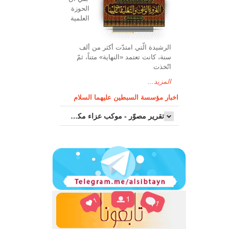
الحوزة
العلمیة
الرشیدة الّتي امتدّت أكثر من ألف
سنة، كانت تعتمد «النهاية» متناً، ثمّ
اتّخذت
المزيد...
اخبار مؤسسة السبطين عليهما السلام
تقرير مصوّر - موكب عزاء مکتب سماحة اية الله السيد مرتضى الموسوي الاصفهاني في يوم إستشهاد السيدة فاطم...