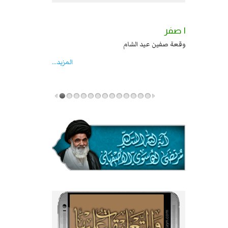
٢ صفر
١ صفر
السبايا عند يزيد شهادة زيد بن علي بن الحسين
وقعة صفين عيد الشام
عليهما السلام قتل صاحب الزنج واخماد انقلابه ...
المزید...