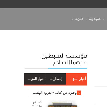
المهدوية
المزيد
مؤسسة السبطين
عليهما السلام
أخبار المؤسسة
إصدارات
حول المؤسسة
وجیزة عن کتاب «العروة الوثقی والتعلیقات علیها»
کما هو
جليّ أنّ