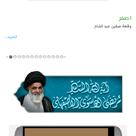
١ صفر
يد بن علي بن الحسين عليهما السلام قتل صاحب الزنج
وقعة صفين عيد الشام
المزید...