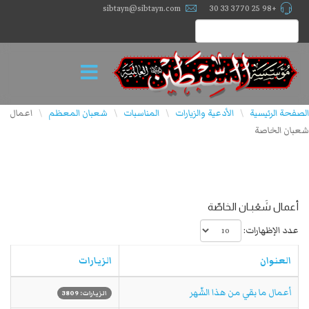
sibtayn@sibtayn.com
+98 25 3770 33 30
الصفحة الرئيسية
الأدعية والزيارات
المناسبات
شعبان المعظم
اعمال
\
\
\
\
شعبان الخاصة
أعمال شَعْبـان الخاصّة
عدد الإظهارات:
العنوان
الزيارات
أعمال ما بقي من هذا الشّهر
الزيارات: 3809