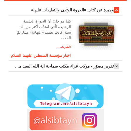
وجیزة عن کتاب «العروة الوثقی والتعلیقات علیها»
کما هو جليّ أنّ الحوزة العلمیة
الرشیدة الّتي امتدّت أكثر من ألف
سنة، كانت تعتمد «النهاية» متناً، ثمّ
اتّخذت
المزيد...
اخبار مؤسسة السبطين عليهما السلام
تقرير مصوّر - موكب عزاء مکتب سماحة اية الله السيد مرتضى الموسوي الاصفهاني في يوم إستشهاد السيدة فاطم...