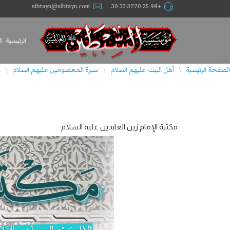
sibtayn@sibtayn.com
+98 25 3770 33 30
الرئيسية
ا
الصفحة الرئيسية
أهل البيت عليهم السلام
سيرة المعصومين عليهم السلام
ا
\
\
\
مکتبة الإمام زین العابدین علیه السلام