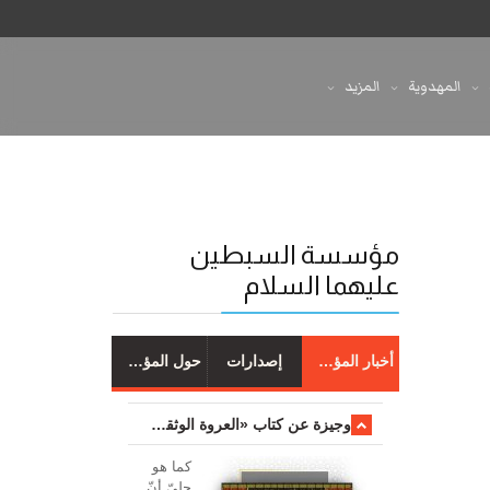
المهدوية
المزيد
مؤسسة السبطين
عليهما السلام
أخبار المؤسسة
إصدارات
حول المؤسسة
وجیزة عن کتاب «العروة الوثقی والتعلیقات علیها»
کما هو
جليّ أنّ