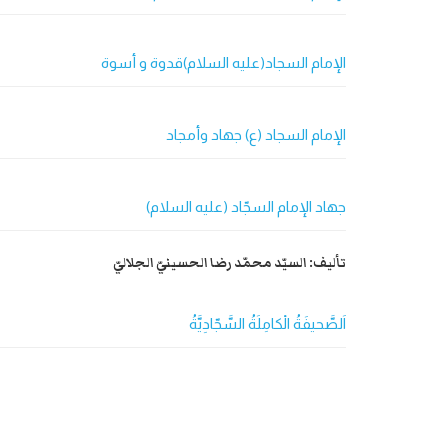
الإمام السجاد(عليه السلام)قدوة و أسوة
الإمام السجاد (ع) جهاد وأمجاد
جهاد الإمام السجّاد (عليه السلام)
تألیف: السيّد محمّد رضا الحسينيّ الجلاليّ
اَلصَّحيفَةُ الْكامِلَةُ السَّجّادِيَّةُ