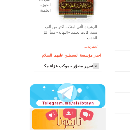
الحوزة
العلمیة
الرشیدة الّتي امتدّت أكثر من ألف
سنة، كانت تعتمد «النهاية» متناً، ثمّ
اتّخذت
المزيد...
اخبار مؤسسة السبطين عليهما السلام
تقرير مصوّر - موكب عزاء مکتب سماحة اية الله السيد مرتضى الموسوي الاصفهاني في يوم إستشهاد السيدة فاطم...