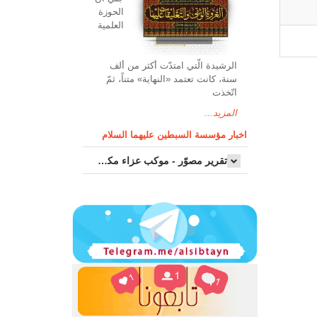
الحوزة
العلمیة
الرشیدة الّتي امتدّت أكثر من ألف
سنة، كانت تعتمد «النهاية» متناً، ثمّ
اتّخذت
المزيد...
اخبار مؤسسة السبطين عليهما السلام
تقرير مصوّر - موكب عزاء مکتب سماحة اية الله السيد مرتضى الموسوي الاصفهاني في يوم إستشهاد السيدة فاطم...