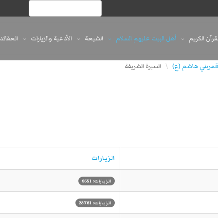
لقرآن الكريم
أهل البيت عليهم السلام
الشيعة
الأدعية والزيارات
العقائد
مربني هاشم (ع)
السيرة الشريفة
\
الزيارات
الزيارات: 8551
الزيارات: 23781