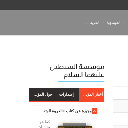
المهدوية
المزيد
مؤسسة السبطين
عليهما السلام
أخبار المؤسسة
إصدارات
حول المؤسسة
وجیزة عن کتاب «العروة الوثقی والتعلیقات علیها»
کما هو
جليّ أنّ