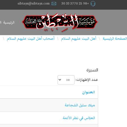
sibtayn@sibtayn.com
+98 25 3770 33 30
الرئيسية
ا
الصفحة الرئيسية
أهل البيت عليهم السلام
أصحاب أهل البيت علیهم السلام
ق
\
\
\
السيرة
عدد الإظهارات:
العنوان
ميلاد سليل الشجاعة
العبّاس في نظر الأئمة