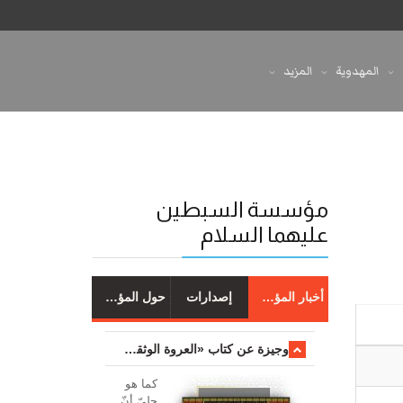
المهدوية
المزيد
مؤسسة السبطين
عليهما السلام
أخبار المؤسسة
إصدارات
حول المؤسسة
وجیزة عن کتاب «العروة الوثقی والتعلیقات علیها»
کما هو
جليّ أنّ