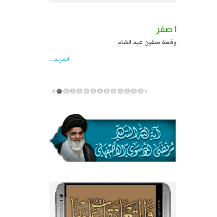
٢ صفر
١ صفر
السبايا عند يزيد شهادة زيد بن علي بن الحسين
وقعة صفين عيد الشام
عليهما السلام قتل صاحب الزنج واخماد انقلابه ...
المزید...