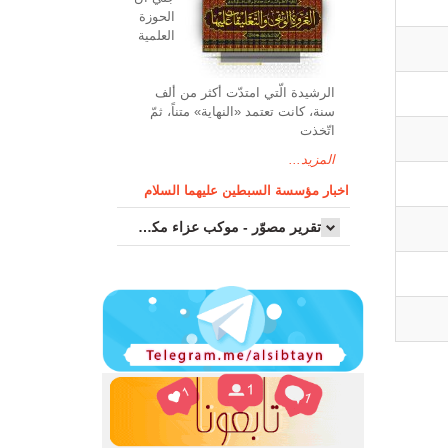
الحوزة
العلمیة
الرشیدة الّتي امتدّت أكثر من ألف
سنة، كانت تعتمد «النهاية» متناً، ثمّ
اتّخذت
المزيد...
اخبار مؤسسة السبطين عليهما السلام
تقرير مصوّر - موكب عزاء مکتب سماحة اية الله السيد مرتضى الموسوي الاصفهاني في يوم إستشهاد السيدة فاطم...