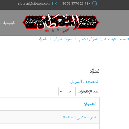
sibtayn@sibtayn.com
+98 25 3770 33 30
الرئيسية
ا
الصفحة الرئيسية
القرآن الكريم
صوت القرآن
مُجَوَّد
\
\
\
مُجَوَّد
المصحف المرتل
عدد الإظهارات:
العنوان
القارئ: متولي عبدالعال