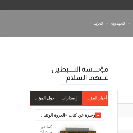
المهدوية
المزيد
مؤسسة السبطين
عليهما السلام
أخبار المؤسسة
إصدارات
حول المؤسسة
وجیزة عن کتاب «العروة الوثقی والتعلیقات علیها»
کما هو
جليّ أنّ