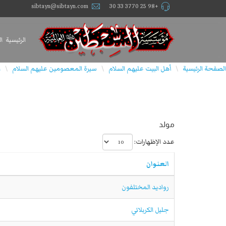
sibtayn@sibtayn.com
+98 25 3770 33 30
الرئيسية
ا
الصفحة الرئيسية
أهل البيت عليهم السلام
سيرة المعصومين عليهم السلام
ا
\
\
\
مولد
عدد الإظهارات:
العنوان
رواديد المختلفون
جليل الكربلائي