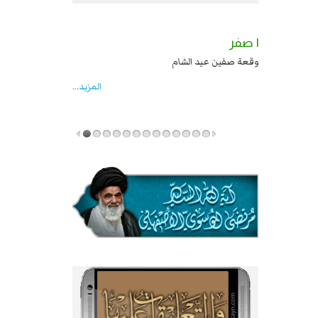
٢ صفر
١ صفر
السبايا عند يزيد شهادة زيد بن علي بن الحسين
وقعة صفين عيد الشام
عليهما السلام قتل صاحب الزنج واخماد انقلابه ...
المزید...