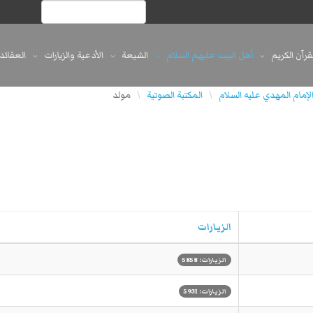
لقرآن الكريم
أهل البيت عليهم السلام
الشيعة
الأدعية والزيارات
العقائد
لإمام المهدي علیه السلام
المكتبة الصوتية
مولد
\
\
الزيارات
الزيارات: 5858
الزيارات: 5931