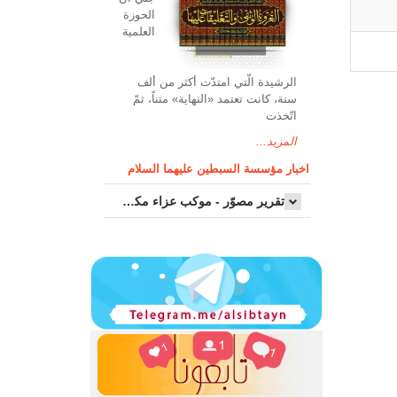
الحوزة
العلمیة
الرشیدة الّتي امتدّت أكثر من ألف
سنة، كانت تعتمد «النهاية» متناً، ثمّ
اتّخذت
المزيد...
اخبار مؤسسة السبطين عليهما السلام
تقرير مصوّر - موكب عزاء مکتب سماحة اية الله السيد مرتضى الموسوي الاصفهاني في يوم إستشهاد السيدة فاطم...