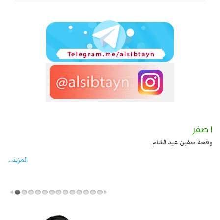
١ صفر
بن علي بن الحسين عليهما السلام قتل صاحب الزنج
وقعة صفين عيد الشام
المزید...