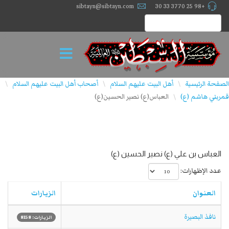
sibtayn@sibtayn.com
+98 25 3770 33 30
الصفحة الرئيسية
أهل البيت عليهم السلام
أصحاب أهل البيت علیهم السلام
\
\
\
قمربني هاشم (ع)
العباس(ع) نصير الحسين(ع)
\
العباس بن علي (ع) نصير الحسين (ع)
عدد الإظهارات:
العنوان
الزيارات
نافذ البصيرة
الزيارات: 8158