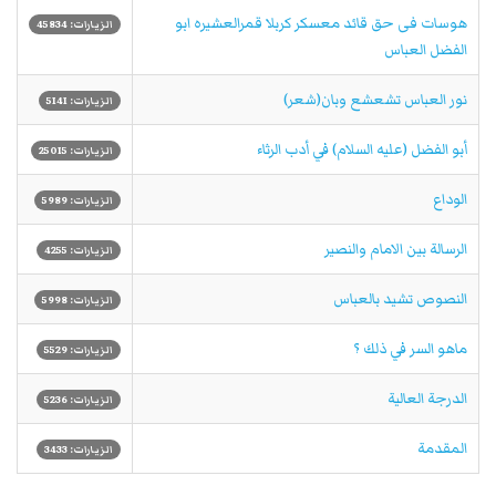
هوسات فی حق قائد معسکر کربلا قمرالعشیره ابو
الزيارات: 45834
الفضل العباس
نور العباس تشعشع وبان(شعر)
الزيارات: 5141
أبو الفضل (عليه السلام) في أدب الرثاء
الزيارات: 25015
الوداع
الزيارات: 5989
الرسالة بين الامام والنصير
الزيارات: 4255
النصوص تشيد بالعباس
الزيارات: 5998
ماهو السر في ذلك ؟
الزيارات: 5529
الدرجة العالية
الزيارات: 5236
المقدمة
الزيارات: 3433