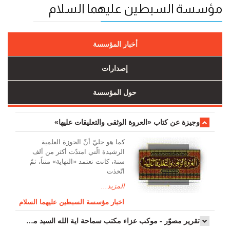
مؤسسة السبطين عليهما السلام
أخبار المؤسسة
إصدارات
حول المؤسسة
وجیزة عن کتاب «العروة الوثقی والتعلیقات علیها»
کما هو جليّ أنّ الحوزة العلمیة
الرشیدة الّتي امتدّت أكثر من ألف
سنة، كانت تعتمد «النهاية» متناً، ثمّ
اتّخذت
المزيد...
اخبار مؤسسة السبطين عليهما السلام
تقرير مصوّر - موكب عزاء مکتب سماحة اية الله السيد مرتضى الموسوي الاصفهاني في يوم إستشهاد السيدة فاطم...