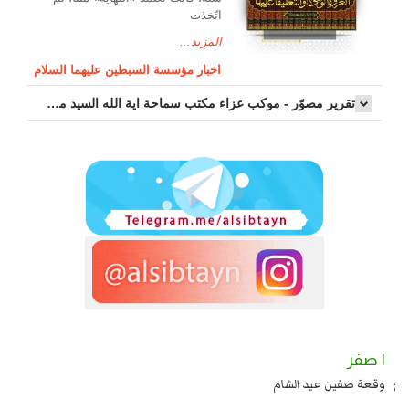
اتّخذت
المزيد...
اخبار مؤسسة السبطين عليهما السلام
تقرير مصوّر - موكب عزاء مکتب سماحة اية الله السيد مرتضى الموسوي الاصفهاني في يوم إستشهاد السيدة فاطم...
١ صفر
د يزيد شهادة زيد بن علي بن الحسين عليهما السلام قتل صاحب الزنج
وقعة صفين عيد
به ...