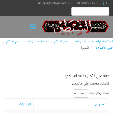
sibtayn@sibtayn.com
+98 25 3770 33 30
الصفحة الرئيسية
أهل البيت عليهم السلام
أصحاب أهل البيت علیهم السلام
\
\
\
علي الأكبر (ع)
السيرة
\
حياة علي الأكبر (علیه السلام)
تألیف: محمد علي عابدين
عدد الإظهارات:
العنوان
الزيارات