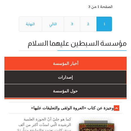
الصفحة 1 من 3
1
2
3
التالي
النهاية
مؤسسة السبطين عليهما السلام
أخبار المؤسسة
إصدارات
حول المؤسسة
وجیزة عن کتاب «العروة الوثقی والتعلیقات علیها»
کما هو جليّ أنّ الحوزة العلمیة
الرشیدة الّتي امتدّت أكثر من ألف
سنة، كانت تعتمد «النهاية» متناً، ثمّ