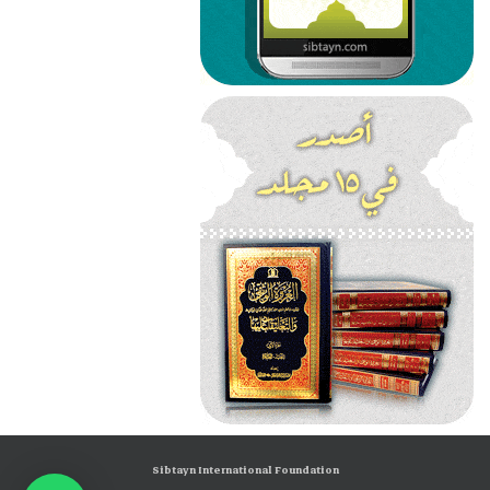
Sibtayn International Foundation