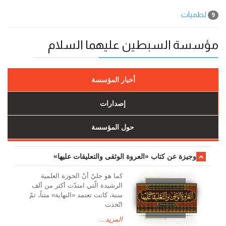
لطميات
9
مؤسسة السبطين عليهما السلام
أخبار المؤسسة
إصدارات
حول المؤسسة
وجیزة عن کتاب «العروة الوثقی والتعلیقات علیها»
کما هو جليّ أنّ الحوزة العلمیة
الرشیدة الّتي امتدّت أكثر من ألف
سنة، كانت تعتمد «النهاية» متناً، ثمّ
اتّخذت
المزيد...