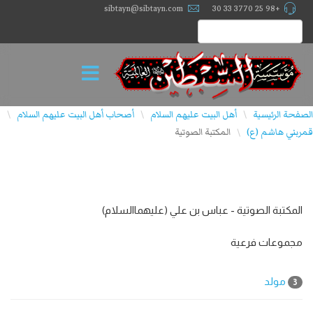
sibtayn@sibtayn.com
+98 25 3770 33 30
الصفحة الرئيسية
أهل البيت عليهم السلام
أصحاب أهل البيت علیهم السلام
\
\
\
قمربني هاشم (ع)
المكتبة الصوتية
\
المکتبة الصوتیة - عباس بن علي (عليهماالسلام)
مجموعات فرعية
مولد
3