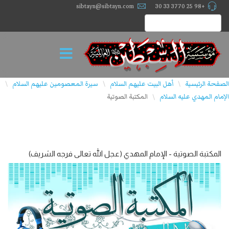
sibtayn@sibtayn.com
+98 25 3770 33 30
الصفحة الرئيسية
أهل البيت عليهم السلام
سيرة المعصومين عليهم السلام
\
\
\
الإمام المهدي علیه السلام
المكتبة الصوتية
\
المکتبة الصوتیة - الإمام المهدي (عجل الله تعالى فرجه الشریف)