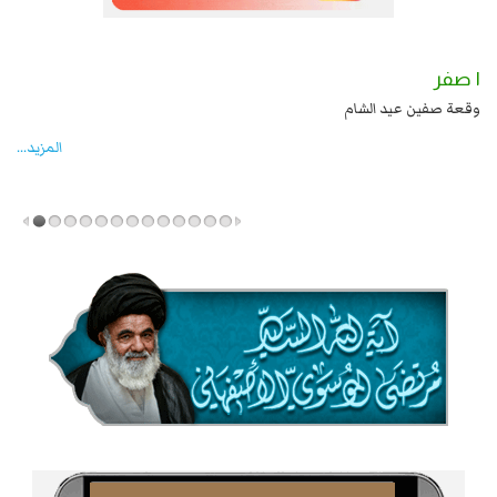
١ صفر
ادة زيد بن علي بن الحسين عليهما السلام قتل صاحب الزنج
وقعة صفين عيد الشام
المزید...