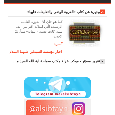
وجیزة عن کتاب «العروة الوثقی والتعلیقات علیها»
کما هو جليّ أنّ الحوزة العلمیة
الرشیدة الّتي امتدّت أكثر من ألف
سنة، كانت تعتمد «النهاية» متناً، ثمّ
اتّخذت
المزيد...
اخبار مؤسسة السبطين عليهما السلام
تقرير مصوّر - موكب عزاء مکتب سماحة اية الله السيد مرتضى الموسوي الاصفهاني في يوم إستشهاد السيدة فاطم...