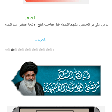
٢ صفر
١ صفر
السبايا عند يزيد شهادة زيد بن علي بن الحسين عليهما السلام قتل صاحب الزنج
وقع
واخماد انقلابه ...
المزید...