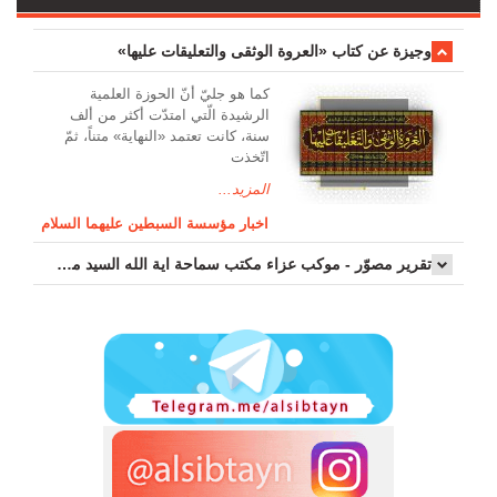
وجیزة عن کتاب «العروة الوثقی والتعلیقات علیها»
کما هو جليّ أنّ الحوزة العلمیة
الرشیدة الّتي امتدّت أكثر من ألف
سنة، كانت تعتمد «النهاية» متناً، ثمّ
اتّخذت
المزيد...
اخبار مؤسسة السبطين عليهما السلام
تقرير مصوّر - موكب عزاء مکتب سماحة اية الله السيد مرتضى الموسوي الاصفهاني في يوم إستشهاد السيدة فاطم...