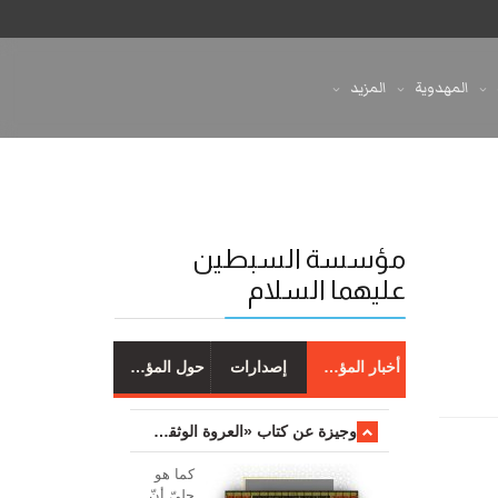
المهدوية
المزيد
مؤسسة السبطين
عليهما السلام
أخبار المؤسسة
إصدارات
حول المؤسسة
وجیزة عن کتاب «العروة الوثقی والتعلیقات علیها»
کما هو
جليّ أنّ