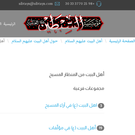
sibtayn@sibtayn.com
+98 25 3770 33 30
الرئيسية
ا
الصفحة الرئيسية
أهل البيت عليهم السلام
حول أهل البيت علیهم السلام
أهل
\
\
\
أهل البيت من المنظار المسيح
مجموعات فرعية
اهل البيت (ع) في آراء المسيح
3
أهل البيت (ع) في مؤلّفات
19