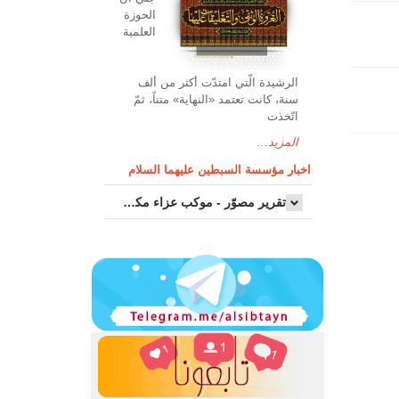
الحوزة
العلمیة
الرشیدة الّتي امتدّت أكثر من ألف
سنة، كانت تعتمد «النهاية» متناً، ثمّ
اتّخذت
المزيد...
اخبار مؤسسة السبطين عليهما السلام
تقرير مصوّر - موكب عزاء مکتب سماحة اية الله السيد مرتضى الموسوي الاصفهاني في يوم إستشهاد السيدة فاطم...