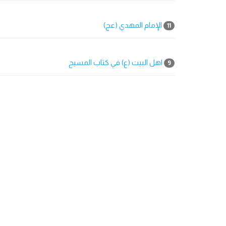
الإمام المهدي (عج)
11
اهل البيت (ع) في كتاب المسيح
9