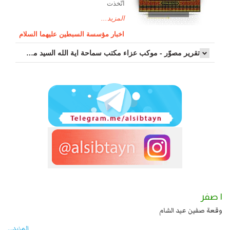
اتّخذت
المزيد...
اخبار مؤسسة السبطين عليهما السلام
تقرير مصوّر - موكب عزاء مکتب سماحة اية الله السيد مرتضى الموسوي الاصفهاني في يوم إستشهاد السيدة فاطم...
١ صفر
 بن الحسين عليهما السلام قتل صاحب الزنج
وقعة صفين عيد الشام