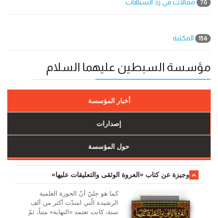
مقالات في رد الشبهات
70
المكتبة
156
مؤسسة السبطين عليهما السلام
أخبار المؤسسة
إصدارات
حول المؤسسة
وجیزة عن کتاب «العروة الوثقی والتعلیقات علیها»
کما هو جليّ أنّ الحوزة العلمیة
الرشیدة الّتي امتدّت أكثر من ألف
سنة، كانت تعتمد «النهاية» متناً، ثمّ