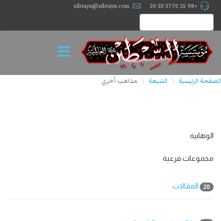
sibtayn@sibtayn.com
+98 25 3770 33 30
الصفحة الرئيسية
الشيعة
مذاهب أخري
\
\
الوهابیة
مجموعات فرعية
المقالات
20