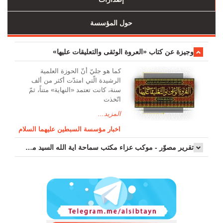
حول المؤسسة
وجیزة عن کتاب «العروة الوثقی والتعلیقات علیها»
کما هو جليّ أنّ الحوزة العلمیة
الرشیدة الّتي امتدّت أكثر من ألف
سنة، كانت تعتمد «النهاية» متناً، ثمّ
اتّخذت
المزيد...
اخبار مؤسسة السبطين عليهما السلام
تقرير مصوّر - موكب عزاء مکتب سماحة اية الله السيد مرتضى الموسوي الاصفهاني في يوم إستشهاد السيدة فاطم...