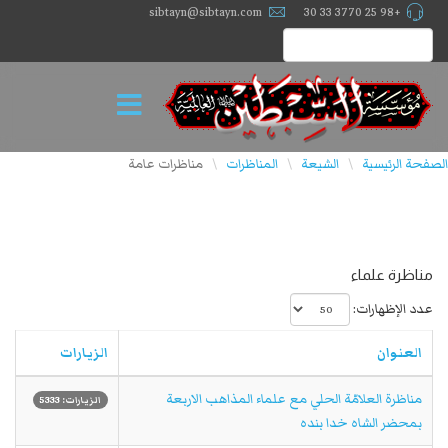
sibtayn@sibtayn.com
+98 25 3770 33 30
الصفحة الرئيسية
الشيعة
المناظرات
مناظرات عامة
\
\
\
مناظرة علماء
عدد الإظهارات:
العنوان
الزيارات
مناظرة العلامّة الحلي مع علماء المذاهب الاربعة
الزيارات: 5333
بمحضر الشاه خدا بنده