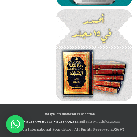
Sibtayn International Foundation
Tel:
+98 25 37703330
Fax:
+98 25 37706238
Email :
sibtayn[at]sibtayn.com
© 2026 Sibtayn International Foundation. All Rights Reserved.