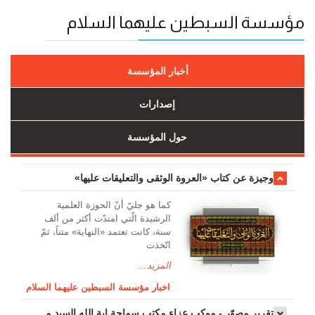
مؤسسة السبطين عليهما السلام
أخبار المؤسسة
إصدارات
حول المؤسسة
وجیزة عن کتاب «العروة الوثقی والتعلیقات علیها»
کما هو جليّ أنّ الحوزة العلمیة
الرشیدة الّتي امتدّت أكثر من ألف
سنة، كانت تعتمد «النهاية» متناً، ثمّ
اتّخذت
المزيد...
اخبار مؤسسة السبطين عليهما السلام
تقرير مصوّر - موكب عزاء مکتب سماحة اية الله السيد مرتضى الموسوي الاصفهاني في يوم إستشهاد السيدة فاطم...